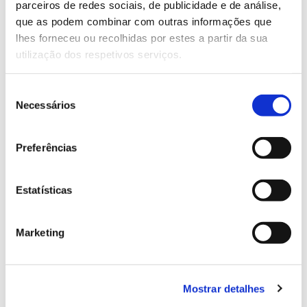
parceiros de redes sociais, de publicidade e de análise,
13.07.2026
que as podem combinar com outras informações que
Genoma do priolo e de outras espécies em risco:
lhes forneceu ou recolhidas por estes a partir da sua
conhecer para conservar
utilização dos respetivos serviços.
Seleção
Necessários
de
consentimento
02.07.2026
Preferências
Registar galhas de Trichi em acácia-das-espigas:
cidadãos chamados a ajudar
Estatísticas
Marketing
25.06.2026
Natureza e florestas procuram jovens voluntários
no verão 2026
Mostrar detalhes