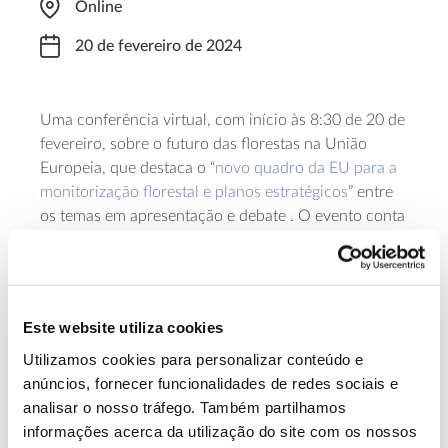
Online
20 de fevereiro de 2024
Uma conferência virtual, com início às 8:30 de 20 de
fevereiro, sobre o futuro das florestas na União
Europeia, que destaca o “
novo quadro da EU para a
monitorização florestal e planos estratégicos
” entre
os temas em apresentação e debate . O evento conta
com a intervenção de oradores de várias entidades,
incluindo Comissão Europeia, Parlamento Europeu e
Copernicus
Programa
. Para acompanhar, é necessária
inscrição prévia.
Este website utiliza cookies
Utilizamos cookies para personalizar conteúdo e
Saiba mais sobre a conferência “The
anúncios, fornecer funcionalidades de redes sociais e
future of EU forests”
analisar o nosso tráfego. Também partilhamos
informações acerca da utilização do site com os nossos