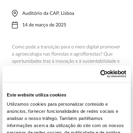
Auditório da CAP, Lisboa
14 de março de 2025
Como pode a transição para o meio digital promover
a agroecologia nas florestas e agroflorestas? Que
oportunidades traz à inovação e à sustentabilidade e
que barreiras existem à sua adoção? Estas são
algumas das questões em foco neste workshop,
promovido pela UNAC – União da Floresta
Mediterrânica, no âmbito do projeto D4AfEcol. O
Este website utiliza cookies
evento decorre entre as 09:00 e as 13:30.
Utilizamos cookies para personalizar conteúdo e
anúncios, fornecer funcionalidades de redes sociais e
Faça a sua inscrição
analisar o nosso tráfego. Também partilhamos
informações acerca da utilização do site com os nossos
parceiros de redes sociais, de publicidade e de análise,