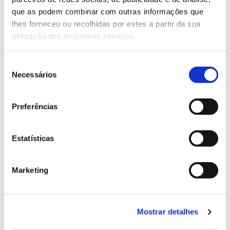
13.07.2026
que as podem combinar com outras informações que
Genoma do priolo e de outras espécies em risco:
lhes forneceu ou recolhidas por estes a partir da sua
conhecer para conservar
utilização dos respetivos serviços.
Seleção
Necessários
de
02.07.2026
consentimento
Registar galhas de Trichi em acácia-das-espigas:
Preferências
cidadãos chamados a ajudar
Estatísticas
Marketing
25.06.2026
Natureza e florestas procuram jovens voluntários
no verão 2026
Mostrar detalhes