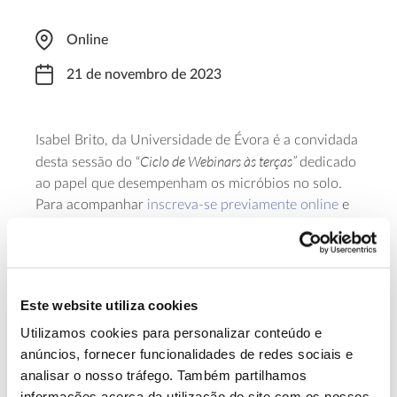
Online
21 de novembro de 2023
Isabel Brito, da Universidade de Évora é a convidada
Ciclo de Webinars às terças”
desta sessão do “
dedicado
ao papel que desempenham os micróbios no solo.
Para acompanhar
inscreva-se previamente online
e
link
receberá no seu email o
de acesso ao webinar,
promovido pela Direção Regional da Conservação da
Natureza e Florestas do Alentejo – Divisão de
Cogestão de Áreas Protegidas do Alentejo, do ICNF –
Este website utiliza cookies
Instituto da Conservação da Natureza e das
Utilizamos cookies para personalizar conteúdo e
Florestas.
anúncios, fornecer funcionalidades de redes sociais e
analisar o nosso tráfego. Também partilhamos
Saber mais
informações acerca da utilização do site com os nossos