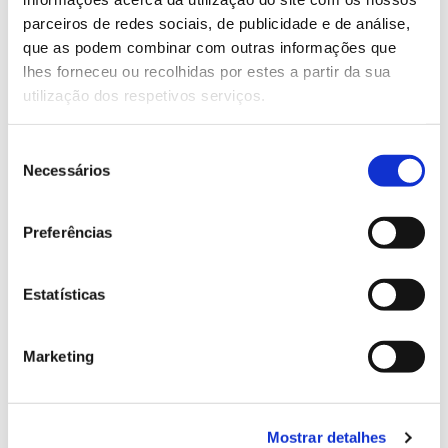
parceiros de redes sociais, de publicidade e de análise,
que as podem combinar com outras informações que
13.07.2026
lhes forneceu ou recolhidas por estes a partir da sua
Genoma do priolo e de outras espécies em risco:
utilização dos respetivos serviços.
conhecer para conservar
Seleção
Necessários
de
consentimento
02.07.2026
Preferências
Registar galhas de Trichi em acácia-das-espigas:
cidadãos chamados a ajudar
Estatísticas
Marketing
25.06.2026
Natureza e florestas procuram jovens voluntários
Mostrar detalhes