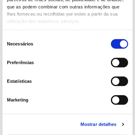
13.07.2026
que as podem combinar com outras informações que
Genoma do priolo e de outras espécies em risco:
lhes forneceu ou recolhidas por estes a partir da sua
conhecer para conservar
utilização dos respetivos serviços.
Seleção
Necessários
de
02.07.2026
consentimento
Registar galhas de Trichi em acácia-das-espigas:
Preferências
cidadãos chamados a ajudar
Estatísticas
Marketing
25.06.2026
Natureza e florestas procuram jovens voluntários
no verão 2026
Mostrar detalhes