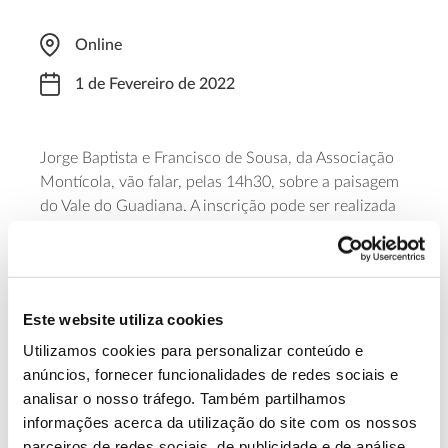
Online
1 de Fevereiro de 2022
Jorge Baptista e Francisco de Sousa, da Associação
Montícola, vão falar, pelas 14h30, sobre a paisagem
do Vale do Guadiana. A inscrição pode ser realizada
através do
formulário
. O evento é organizado pelo
Instituto da Conservação da Natureza e das
Florestas, Direção Regional da Conservação da
Natureza e Florestas do Alentejo e Divisão de
Este website utiliza cookies
Cogestão de Áreas Protegidas do Alentejo.
Utilizamos cookies para personalizar conteúdo e
anúncios, fornecer funcionalidades de redes sociais e
Saiba mais sobre este webinar
analisar o nosso tráfego. Também partilhamos
informações acerca da utilização do site com os nossos
parceiros de redes sociais, de publicidade e de análise,