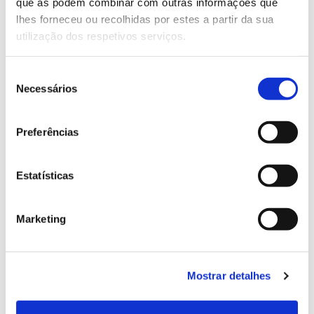
Genoma do priolo e de outras espécies em risco:
que as podem combinar com outras informações que
conhecer para conservar
lhes forneceu ou recolhidas por estes a partir da sua
utilização dos respetivos serviços.
Seleção
Necessários
02.07.2026
de
consentimento
Registar galhas de Trichi em acácia-das-espigas:
Preferências
cidadãos chamados a ajudar
Estatísticas
25.06.2026
Marketing
Natureza e florestas procuram jovens voluntários
no verão 2026
Mostrar detalhes