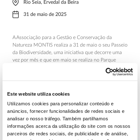
Rio Seia, Ervedal da Beira
31 de maio de 2025
A Associação para a Gestão e Conservação da
Natureza MONTIS realiza a 31 de maio o seu Passeio
da Biodiversidade, uma iniciativa que decorre uma
vez por mês e que em maio se realiza no Parque
Natural Local Vouga Caramulo. O passeio decorre de
manhã (09:30-13:00) e permite descobrir os
loendros do Cambarinho. As inscrições podem ser
feitas pelo email
montisacn@gmail.com
.
Este website utiliza cookies
Utilizamos cookies para personalizar conteúdo e
Saiba mais
anúncios, fornecer funcionalidades de redes sociais e
analisar o nosso tráfego. Também partilhamos
informações acerca da utilização do site com os nossos
13.07.2026
parceiros de redes sociais, de publicidade e de análise,