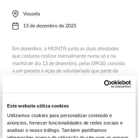
Vouzela
13 de dezembro de 2025
Em dezembro, a MONTIS junta as duas atividades
que costuma realizar mensalmente numa só e na
manhã de dia 13 de dezembro, pelas 09h30, convida
a um passeio e ação de voluntariado que parte da
sede da associação e segue pela Ecopista e por entre
carvalhais, até à Quinta das Lamas. Pelo caminho
serão apanhadas bolotas para reabastecer o
tabuleiro dos gaios e efetuado o controlo de
Este website utiliza cookies
(descasque) das invasoras acácias. De tarde, a
associação realiza a sua Assembleia Geral.
Utilizamos cookies para personalizar conteúdo e
anúncios, fornecer funcionalidades de redes sociais e
analisar o nosso tráfego. Também partilhamos
Saber mais
informações acerca da utilização do site com os nossos