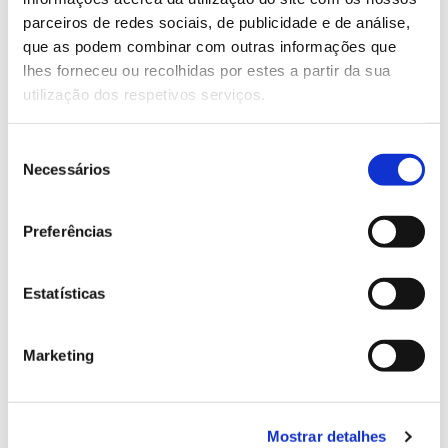
parceiros de redes sociais, de publicidade e de análise,
que as podem combinar com outras informações que
13.07.2026
lhes forneceu ou recolhidas por estes a partir da sua
Genoma do priolo e de outras espécies em risco:
utilização dos respetivos serviços.
conhecer para conservar
Seleção
Necessários
de
consentimento
02.07.2026
Preferências
Registar galhas de Trichi em acácia-das-espigas:
cidadãos chamados a ajudar
Estatísticas
Marketing
25.06.2026
Natureza e florestas procuram jovens voluntários
Mostrar detalhes