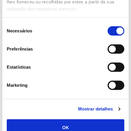
lhes forneceu ou recolhidas por estes a partir da sua
utilização dos respetivos serviços.
Seleção
02.07.2026
Necessários
de
Registar galhas de Trichi em acácia-das-espigas:
consentimento
cidadãos chamados a ajudar
Preferências
Estatísticas
25.06.2026
Marketing
Natureza e florestas procuram jovens voluntários
no verão 2026
Mostrar detalhes
OK