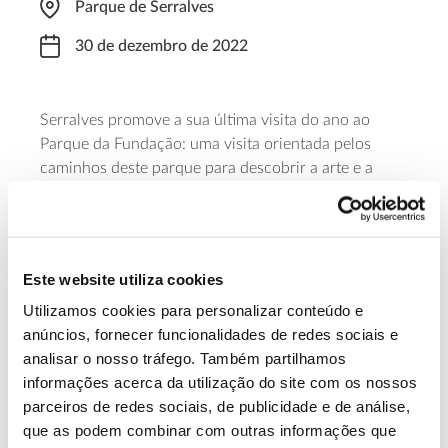
Parque de Serralves
30 de dezembro de 2022
Serralves promove a sua última visita do ano ao
Parque da Fundação: uma visita orientada pelos
caminhos deste parque para descobrir a arte e a
paisagem que os envolvem. É necessária inscrição e
a visita está limitada a 20 pessoas.
Saiba mais sobre “Pelos Caminhos do
Este website utiliza cookies
Parque”
Utilizamos cookies para personalizar conteúdo e
anúncios, fornecer funcionalidades de redes sociais e
analisar o nosso tráfego. Também partilhamos
13.07.2026
informações acerca da utilização do site com os nossos
Genoma do priolo e de outras espécies em risco:
parceiros de redes sociais, de publicidade e de análise,
conhecer para conservar
que as podem combinar com outras informações que