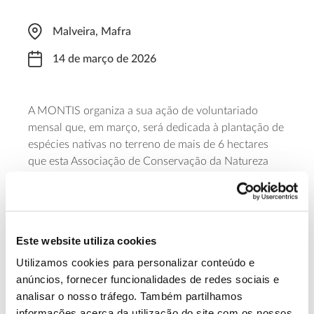
Malveira, Mafra
14 de março de 2026
A MONTIS organiza a sua ação de voluntariado
mensal que, em março, será dedicada à plantação de
espécies nativas no terreno de mais de 6 hectares
que esta Associação de Conservação da Natureza
tem sob sua gestão na União das Freguesias de
Malveira e São Miguel de Alcainça, Malveira. Os
voluntários podem contribuir durante a manhã (das
09h30 às 12h30), de tarde (das 14h00 às 17h00) ou
Este website utiliza cookies
ficar todo o dia. As ferramentas serão
disponibilizadas no local.
Utilizamos cookies para personalizar conteúdo e
anúncios, fornecer funcionalidades de redes sociais e
analisar o nosso tráfego. Também partilhamos
Saiba mais e inscreva-se
informações acerca da utilização do site com os nossos