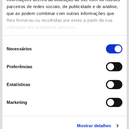
parceiros de redes sociais, de publicidade e de análise,
que as podem combinar com outras informações que
13.07.2026
lhes forneceu ou recolhidas por estes a partir da sua
Genoma do priolo e de outras espécies em risco:
utilização dos respetivos serviços.
conhecer para conservar
Seleção
Necessários
de
consentimento
02.07.2026
Preferências
Registar galhas de Trichi em acácia-das-espigas:
cidadãos chamados a ajudar
Estatísticas
Marketing
25.06.2026
Natureza e florestas procuram jovens voluntários
Mostrar detalhes