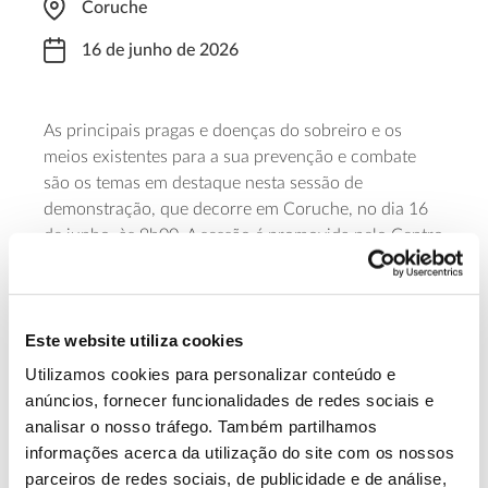
Coruche
16 de junho de 2026
As principais pragas e doenças do sobreiro e os
meios existentes para a sua prevenção e combate
são os temas em destaque nesta sessão de
demonstração, que decorre em Coruche, no dia 16
de junho, às 9h00. A sessão é promovida pelo Centro
de Competências do Sobreiro e da Cortiça e conta
com os contributos de Joana Henriques e Pedro
Naves, do INIAV – Instituto de Investigação Agrária e
Este website utiliza cookies
Veterinária.
Utilizamos cookies para personalizar conteúdo e
Saiba mais e inscreva-se
anúncios, fornecer funcionalidades de redes sociais e
analisar o nosso tráfego. Também partilhamos
informações acerca da utilização do site com os nossos
13.07.2026
parceiros de redes sociais, de publicidade e de análise,