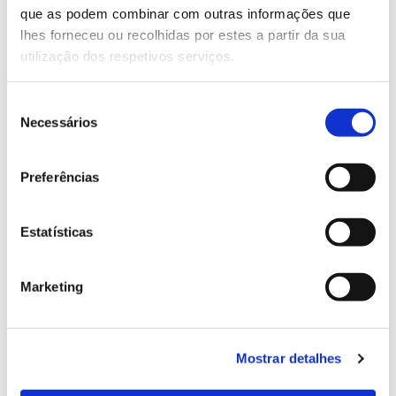
que as podem combinar com outras informações que
Genoma do priolo e de outras espécies em risco:
lhes forneceu ou recolhidas por estes a partir da sua
conhecer para conservar
utilização dos respetivos serviços.
Seleção
Necessários
de
02.07.2026
consentimento
Registar galhas de Trichi em acácia-das-espigas:
Preferências
cidadãos chamados a ajudar
Estatísticas
25.06.2026
Marketing
Natureza e florestas procuram jovens voluntários
no verão 2026
Mostrar detalhes