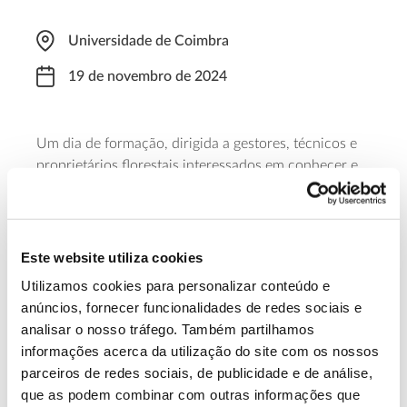
Universidade de Coimbra
19 de novembro de 2024
Um dia de formação, dirigida a gestores, técnicos e
proprietários florestais interessados em conhecer e
implementar o procedimento FSC para os serviços
de ecossistemas. A iniciativa decorre das 9:30 às
17:00 e tem um número limitado de vagas.
Este website utiliza cookies
Saber mais
Utilizamos cookies para personalizar conteúdo e
anúncios, fornecer funcionalidades de redes sociais e
analisar o nosso tráfego. Também partilhamos
13.07.2026
informações acerca da utilização do site com os nossos
parceiros de redes sociais, de publicidade e de análise,
Genoma do priolo e de outras espécies em risco:
que as podem combinar com outras informações que
conhecer para conservar