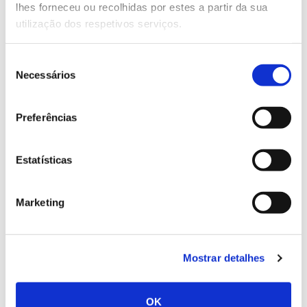
lhes forneceu ou recolhidas por estes a partir da sua
utilização dos respetivos serviços.
Seleção
02.07.2026
Necessários
de
Registar galhas de Trichi em acácia-das-espigas:
consentimento
cidadãos chamados a ajudar
Preferências
Estatísticas
25.06.2026
Marketing
Natureza e florestas procuram jovens voluntários
no verão 2026
Mostrar detalhes
OK