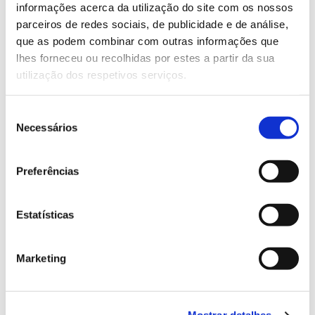
Saiba mais sobre este voluntariado
informações acerca da utilização do site com os nossos
parceiros de redes sociais, de publicidade e de análise,
que as podem combinar com outras informações que
13.07.2026
lhes forneceu ou recolhidas por estes a partir da sua
utilização dos respetivos serviços.
Genoma do priolo e de outras espécies em risco:
conhecer para conservar
Seleção
Necessários
de
consentimento
02.07.2026
Preferências
Registar galhas de Trichi em acácia-das-espigas:
cidadãos chamados a ajudar
Estatísticas
Marketing
25.06.2026