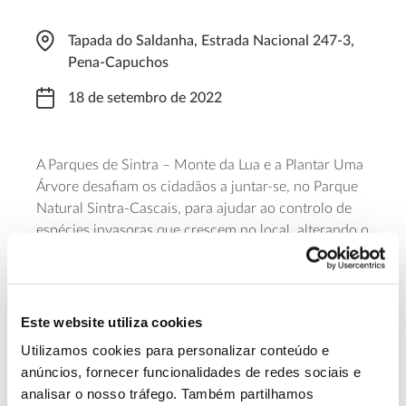
Tapada do Saldanha, Estrada Nacional 247-3,
Pena-Capuchos
18 de setembro de 2022
A Parques de Sintra – Monte da Lua e a Plantar Uma
Árvore desafiam os cidadãos a juntar-se, no Parque
Natural Sintra-Cascais, para ajudar ao controlo de
espécies invasoras que crescem no local, alterando o
coberto vegetal e degradando o equilíbrio e algumas
zonas deste Parque Natural. A iniciativa, que visa a
recuperação de zonas degradadas, a redução de
risco e incêndio e o aumento da biodiversidade,
Este website utiliza cookies
começa às 9h30 (até às 12h30), na Entrada da
Utilizamos cookies para personalizar conteúdo e
Tapada do Saldanha, e requer inscrição prévia.
anúncios, fornecer funcionalidades de redes sociais e
analisar o nosso tráfego. Também partilhamos