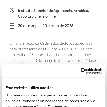
Instituto Superior de Agronomia, Arrábida,
Cabo Espichel e online
20 de março a 20 e maio de 2026
Uma formação da Ordem dos Biólogos acreditada
para professores dos Grupos
230, 520 e 560
, com
um total de 25 horas, divididas em vários módulos:
i
ntrodução, a 20 de março (
três
horas), dois módulos
de saída de campo
a 31 de março e 9 de maio
(sete
horas cada) e
duas sessões
online
a 10 e 20 de maio
(quatro horas cada)
para
, entre outras
atividades,
criar
um roteiro de biodiversidade
Este website utiliza cookies
ou
geodiversidade
do P
arque
N
atural
da
A
rrábida,
definir atividades experimentais, elementos de
Utilizamos cookies para personalizar conteúdo e
divulgação e desenvolver um portefólio fotográfico
.
anúncios, fornecer funcionalidades de redes sociais e
analisar o nosso tráfego. Também partilhamos