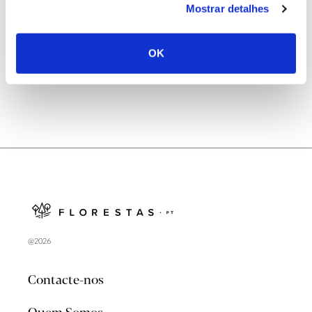
Mostrar detalhes
Natureza e florestas procuram jovens voluntários
no verão 2026
OK
@2026
Contacte-nos