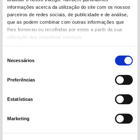
informações acerca da utilização do site com os nossos
Saber mais
parceiros de redes sociais, de publicidade e de análise,
que as podem combinar com outras informações que
lhes forneceu ou recolhidas por estes a partir da sua
13.07.2026
utilização dos respetivos serviços.
Genoma do priolo e de outras espécies em risco:
conhecer para conservar
Seleção
Necessários
de
consentimento
Preferências
02.07.2026
Registar galhas de Trichi em acácia-das-espigas:
Estatísticas
cidadãos chamados a ajudar
Marketing
25.06.2026