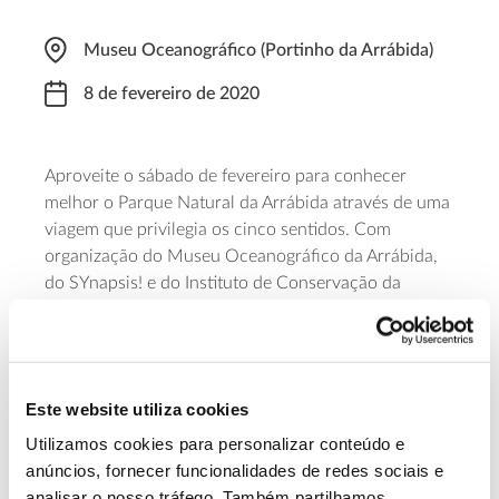
Museu Oceanográfico (Portinho da Arrábida)
8 de fevereiro de 2020
Aproveite o sábado de fevereiro para conhecer
melhor o Parque Natural da Arrábida através de uma
viagem que privilegia os cinco sentidos. Com
organização do Museu Oceanográfico da Arrábida,
do SYnapsis! e do Instituto de Conservação da
Natureza e das Florestas (ICNF), este é um programa
que inclui um percurso pedestre mistério do
Portinho da Arrábida a Alpertuche, assim como um
momento cultural (música, imagem e poesia) e uma
Este website utiliza cookies
degustação de petiscos regionais na Fortaleza de
Santa Maria da Arrábida, local onde está
Utilizamos cookies para personalizar conteúdo e
estabelecido o Museu Oceanográfico da Arrábida.
anúncios, fornecer funcionalidades de redes sociais e
analisar o nosso tráfego. Também partilhamos