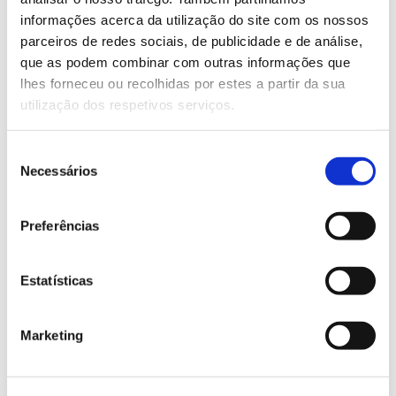
informações acerca da utilização do site com os nossos
Saiba mais sobre este Sábado no Museu
parceiros de redes sociais, de publicidade e de análise,
que as podem combinar com outras informações que
lhes forneceu ou recolhidas por estes a partir da sua
13.07.2026
utilização dos respetivos serviços.
Genoma do priolo e de outras espécies em risco:
conhecer para conservar
Seleção
Necessários
de
consentimento
Preferências
02.07.2026
Registar galhas de Trichi em acácia-das-espigas:
Estatísticas
cidadãos chamados a ajudar
Marketing
25.06.2026