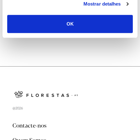
Mostrar detalhes
Natureza e florestas procuram jovens voluntários
no verão 2026
OK
@2026
Contacte-nos