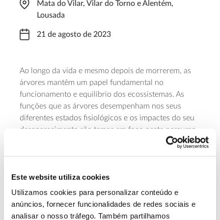
Mata do Vilar, Vilar do Torno e Alentém,
Lousada
21 de agosto de 2023
Ao longo da vida e mesmo depois de morrerem, as
árvores mantêm um papel fundamental no
funcionamento e equilíbrio dos ecossistemas. As
funções que as árvores desempenham nos seus
diferentes estados fisiológicos e os impactes do seu
desaparecimento são temas em foco neste percurso
pedestre, que decorre na Mata do Vilar, em plena
Paisagem Protegida Local do Sousa Superior, das
9:45 às 12:15, na companhia de biólogos. O evento é
Este website utiliza cookies
uma iniciativa do Centro de Ciência Viva de Vila do
Conde, tem participação gratuita e aberta a todos os
Utilizamos cookies para personalizar conteúdo e
interessados com idade superior a seis anos.
anúncios, fornecer funcionalidades de redes sociais e
analisar o nosso tráfego. Também partilhamos