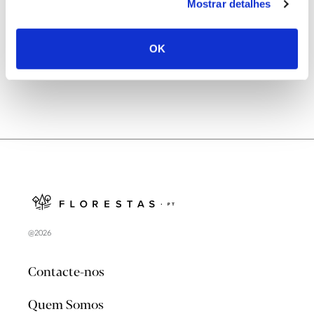
Natureza e florestas procuram jovens voluntários
Mostrar detalhes
no verão 2026
OK
@2026
Contacte-nos
Quem Somos