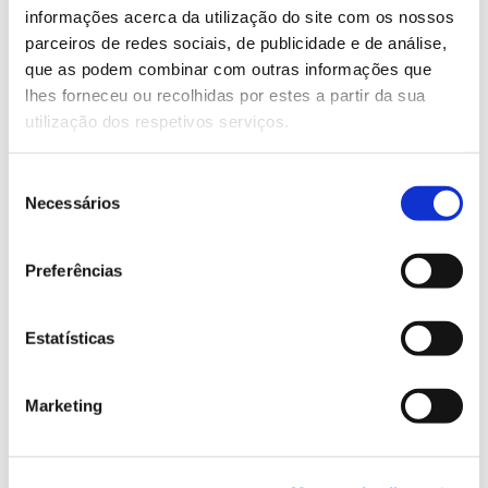
Saiba mais sobre este percurso educativo
informações acerca da utilização do site com os nossos
parceiros de redes sociais, de publicidade e de análise,
que as podem combinar com outras informações que
13.07.2026
lhes forneceu ou recolhidas por estes a partir da sua
utilização dos respetivos serviços.
Genoma do priolo e de outras espécies em risco:
conhecer para conservar
Seleção
Necessários
de
consentimento
Preferências
02.07.2026
Registar galhas de Trichi em acácia-das-espigas:
cidadãos chamados a ajudar
Estatísticas
Marketing
25.06.2026