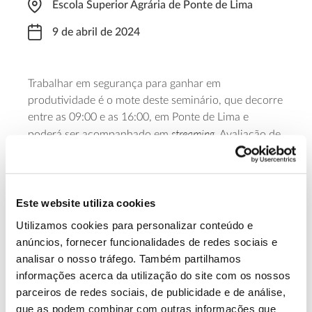
Escola Superior Agrária de Ponte de Lima
9 de abril de 2024
Trabalhar em segurança para ganhar em
produtividade é o mote deste seminário, que decorre
entre as 09:00 e as 16:00, em Ponte de Lima e
streaming
poderá ser acompanhado em
. Avaliação de
riscos, capacitação de técnicos, novas tecnologias e
certificação são alguns dos temas em foco.
Saiba mais sobre este seminário dedicado
Este website utiliza cookies
à segurança no trabalho florestal
Utilizamos cookies para personalizar conteúdo e
anúncios, fornecer funcionalidades de redes sociais e
analisar o nosso tráfego. Também partilhamos
13.07.2026
informações acerca da utilização do site com os nossos
parceiros de redes sociais, de publicidade e de análise,
Genoma do priolo e de outras espécies em risco:
que as podem combinar com outras informações que