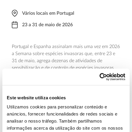
Vários locais em Portugal
23 a 31 de maio de 2026
Portugal e Espanha assinalam mais uma vez em 2026
a Semana sobre espécies invasoras que, entre 23 e
31 de maio, agrega dezenas de atividades de
sensibilização e de controlo de espécies invasoras,
abertas à participação de voluntários. As iniciativas,
que decorrem nos mais diversos locais do país, são
dadas a conhecer pela Sociedade Portuguesa de
Ecologia, uma das entidades promotoras desta
Este website utiliza cookies
“semana” em Portugal.
Utilizamos cookies para personalizar conteúdo e
anúncios, fornecer funcionalidades de redes sociais e
Saiba mais
analisar o nosso tráfego. Também partilhamos
informações acerca da utilização do site com os nossos