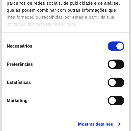
parceiros de redes sociais, de publicidade e de análise,
13.07.2026
que as podem combinar com outras informações que
lhes forneceu ou recolhidas por estes a partir da sua
Genoma do priolo e de outras espécies em risco:
utilização dos respetivos serviços.
conhecer para conservar
Seleção
Necessários
de
consentimento
02.07.2026
Preferências
Registar galhas de Trichi em acácia-das-espigas:
cidadãos chamados a ajudar
Estatísticas
Marketing
25.06.2026
Natureza e florestas procuram jovens voluntários
no verão 2026
Mostrar detalhes