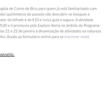
egida de Corno de Bico para quem já está familiarizado com
s dez quilómetros do passeio vão descobrir-se bosques e
lor do bilhete é de €10 e inclui guia e seguro. A atividade
2h30 e é promovia pela Explore Iberia no âmbito do Programa
ias 21 e 22 de janeiro à dinamização de atividades na natureza
nho. Aceda ao formulário online para se
inscrever nesta
passeio.