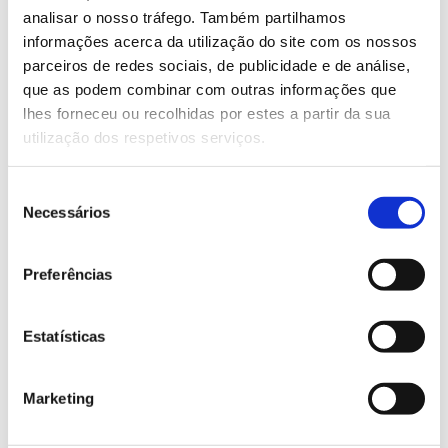
(até dia 17.01.2025).
analisar o nosso tráfego. Também partilhamos
informações acerca da utilização do site com os nossos
Saiba mais
parceiros de redes sociais, de publicidade e de análise,
que as podem combinar com outras informações que
lhes forneceu ou recolhidas por estes a partir da sua
13.07.2026
utilização dos respetivos serviços.
Genoma do priolo e de outras espécies em risco:
Seleção
conhecer para conservar
Necessários
de
consentimento
Preferências
02.07.2026
Estatísticas
Registar galhas de Trichi em acácia-das-espigas:
cidadãos chamados a ajudar
Marketing