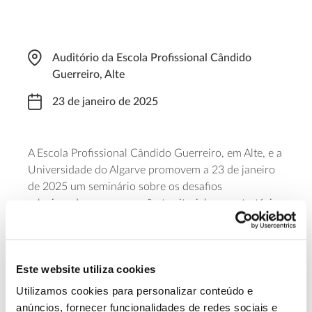
Auditório da Escola Profissional Cândido
Guerreiro, Alte
23 de janeiro de 2025
A Escola Profissional Cândido Guerreiro, em Alte, e a
Universidade do Algarve promovem a 23 de janeiro
de 2025 um seminário sobre os desafios
relacionados com a coesão territorial e as estratégias
que ajudam a promovê-la. Em foco estão também as
atividades e as culturas que podem ajudar à
valorização das regiões de baixa densidade, da
Este website utiliza cookies
alfarroba ao turismo em espaço rural. O evento
decorre das 9:30 às 14:30 e inclui almoço. A
Utilizamos cookies para personalizar conteúdo e
participação é gratuita, mas requer inscrição prévia
anúncios, fornecer funcionalidades de redes sociais e