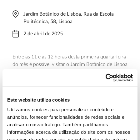
Jardim Botânico de Lisboa, Rua da Escola
Politécnica, 58, Lisboa
2 de abril de 2025
Entre as 11 e as 12 horas desta primeira quarta-feira
do mês é possível visitar o Jardim Botânico de Lisboa
e conhecer o seu viveiro, que está habitualmente
fechado ao público. A visita é feita na companhia de
quem cuida das coleções botânicas e faz crescer as
plantas deste espaço verde no coração da capital –
Este website utiliza cookies
os seus jardineiros e jardineiras.
Utilizamos cookies para personalizar conteúdo e
anúncios, fornecer funcionalidades de redes sociais e
Saiba mais
analisar o nosso tráfego. Também partilhamos
informações acerca da utilização do site com os nossos
parceiros de redes sociais, de publicidade e de análise,