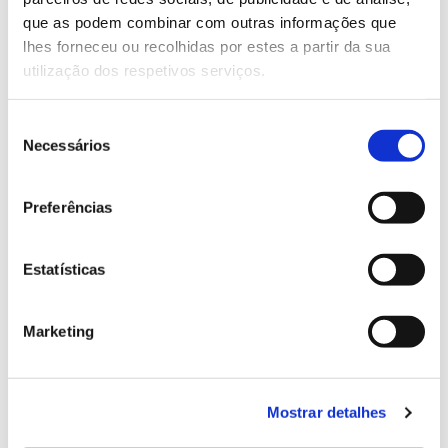
13.07.2026
que as podem combinar com outras informações que
Genoma do priolo e de outras espécies em risco:
lhes forneceu ou recolhidas por estes a partir da sua
conhecer para conservar
utilização dos respetivos serviços.
Seleção
Necessários
de
02.07.2026
consentimento
Registar galhas de Trichi em acácia-das-espigas:
Preferências
cidadãos chamados a ajudar
Estatísticas
Marketing
25.06.2026
Natureza e florestas procuram jovens voluntários
no verão 2026
Mostrar detalhes