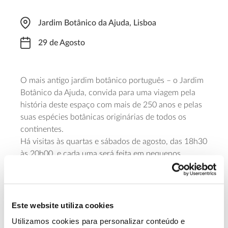
Jardim Botânico da Ajuda, Lisboa
29 de Agosto
O mais antigo jardim botânico português – o Jardim
Botânico da Ajuda, convida para uma viagem pela
história deste espaço com mais de 250 anos e pelas
suas espécies botânicas originárias de todos os
continentes.
Há visitas às quartas e sábados de agosto, das 18h30
às 20h00, e cada uma será feita em pequenos
grupos, de acordo com as recomendações da
Direção Geral da Saúde, com um custo de 5 euros
por participantes. Para dar esta “volta ao mundo”
pelos 35 mil metros quadrados do Jardim é
Este website utiliza cookies
necessária inscrição prévia, com pelo menos 48
Utilizamos cookies para personalizar conteúdo e
horas de antecedência.