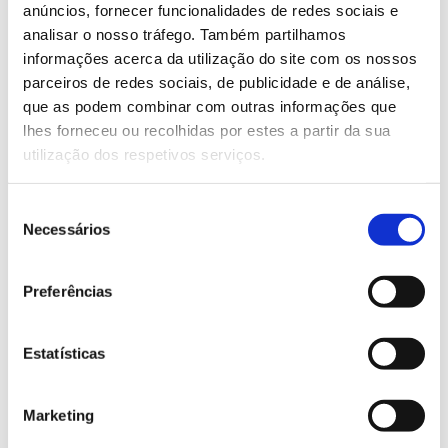
anúncios, fornecer funcionalidades de redes sociais e
Inscreva-se no email botanicoajuda@isaulisboa.pt ou
analisar o nosso tráfego. Também partilhamos
através do 924101712
informações acerca da utilização do site com os nossos
parceiros de redes sociais, de publicidade e de análise,
Saiba mais sobre as visitas guiadas
que as podem combinar com outras informações que
lhes forneceu ou recolhidas por estes a partir da sua
utilização dos respetivos serviços.
13.07.2026
Genoma do priolo e de outras espécies em risco:
Seleção
conhecer para conservar
Necessários
de
consentimento
Preferências
02.07.2026
Estatísticas
Registar galhas de Trichi em acácia-das-espigas:
cidadãos chamados a ajudar
Marketing