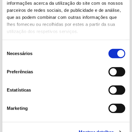
Saber mais
informações acerca da utilização do site com os nossos
parceiros de redes sociais, de publicidade e de análise,
que as podem combinar com outras informações que
13.07.2026
lhes forneceu ou recolhidas por estes a partir da sua
utilização dos respetivos serviços.
Genoma do priolo e de outras espécies em risco:
conhecer para conservar
Seleção
Necessários
de
consentimento
02.07.2026
Preferências
Registar galhas de Trichi em acácia-das-espigas:
cidadãos chamados a ajudar
Estatísticas
Marketing
25.06.2026