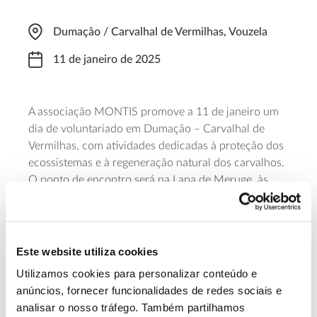
Dumação / Carvalhal de Vermilhas, Vouzela
11 de janeiro de 2025
A associação MONTIS promove a 11 de janeiro um
dia de voluntariado em Dumação – Carvalhal de
Vermilhas, com atividades dedicadas à proteção dos
ecossistemas e à regeneração natural dos carvalhos.
O ponto de encontro será na Lapa de Meruge, às
9:30 e a iniciativa decorre até às 17 horas. A
participação requer inscrição até dia 10 de janeiro
de 2025, às 12 horas (indicando nome, contacto,
data de nascimento e cartão de cidadão para efeitos
Este website utiliza cookies
de seguro), pelo e-mail montisacn@gmail.com, ou
Utilizamos cookies para personalizar conteúdo e
dos telefones 232 774 040 / 925 840 014.
anúncios, fornecer funcionalidades de redes sociais e
analisar o nosso tráfego. Também partilhamos