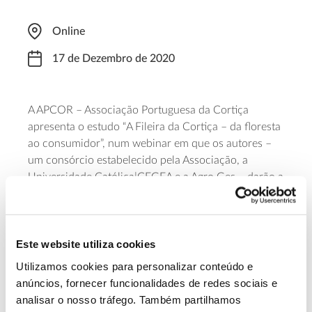
Online
17 de Dezembro de 2020
A APCOR – Associação Portuguesa da Cortiça
apresenta o estudo “A Fileira da Cortiça – da floresta
ao consumidor”, num webinar em que os autores –
um consórcio estabelecido pela Associação, a
Universidade Católica|CEGEA e a Agro.Ges – darão a
conhecer as suas principais conclusões. O trabalho
decorreu no âmbito do projeto
Corck_Inov
e está já
disponível
o estudo de caracterização sectorial
que
dele resulta.
Este website utiliza cookies
Utilizamos cookies para personalizar conteúdo e
Para acompanhar é necessária
inscrição prévia
.
anúncios, fornecer funcionalidades de redes sociais e
analisar o nosso tráfego. Também partilhamos
Saiba mais sobre este webinar