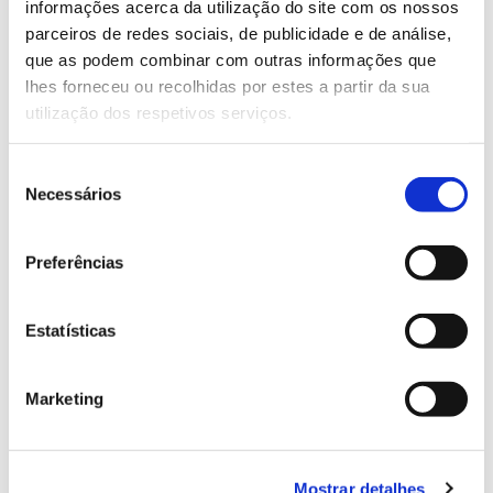
informações acerca da utilização do site com os nossos
parceiros de redes sociais, de publicidade e de análise,
que as podem combinar com outras informações que
13.07.2026
lhes forneceu ou recolhidas por estes a partir da sua
Genoma do priolo e de outras espécies em risco:
utilização dos respetivos serviços.
conhecer para conservar
Seleção
Necessários
de
consentimento
02.07.2026
Preferências
Registar galhas de Trichi em acácia-das-espigas:
cidadãos chamados a ajudar
Estatísticas
Marketing
25.06.2026
Natureza e florestas procuram jovens voluntários
Mostrar detalhes