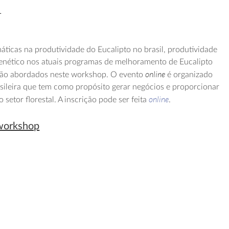
1
máticas na produtividade do Eucalipto no brasil, produtividade
genético nos atuais programas de melhoramento de Eucalipto
online
rão abordados neste workshop. O evento
é organizado
sileira que tem como propósito gerar negócios e proporcionar
online
setor florestal. A inscrição pode ser feita
.
 workshop