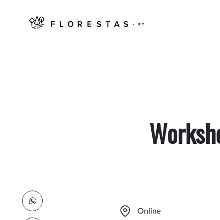
Worksho
Online