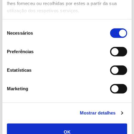
lhes forneceu ou recolhidas por estes a partir da sua
utilização dos respetivos serviços.
Seleção
02.07.2026
Necessários
de
Registar galhas de Trichi em acácia-das-espigas:
consentimento
cidadãos chamados a ajudar
Preferências
Estatísticas
25.06.2026
Marketing
Natureza e florestas procuram jovens voluntários
no verão 2026
Mostrar detalhes
OK