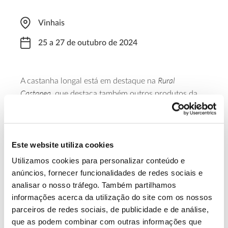
Vinhais
25 a 27 de outubro de 2024
Rural
A castanha longal está em destaque na
Castanea
, que destaca também outros produtos da
região, como o mel e os cogumelos. O evento conta
ainda com um concurso de doçaria com castanha, às
14:00 de dia 26.
Este website utiliza cookies
Saiba mais
Utilizamos cookies para personalizar conteúdo e
anúncios, fornecer funcionalidades de redes sociais e
analisar o nosso tráfego. Também partilhamos
13.07.2026
informações acerca da utilização do site com os nossos
parceiros de redes sociais, de publicidade e de análise,
Genoma do priolo e de outras espécies em risco:
que as podem combinar com outras informações que
conhecer para conservar