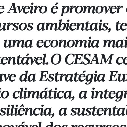
e Aveiro é promover
cursos ambientais, te
 uma economia mais
tentável.
O CESAM ce
ave da Estratégia E
 climática, a integ
siliência, a sustenta