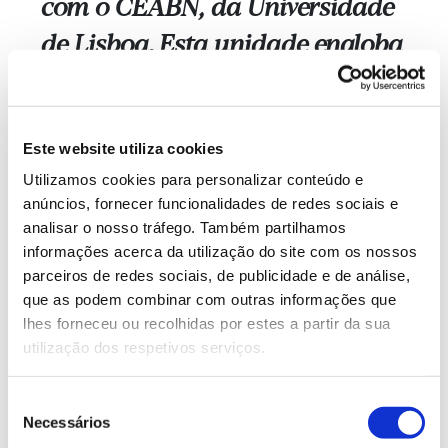
com o CEABN, da Universidade
de Lisboa.
Esta unidade engloba
30 grupos de investigação com
atividades que cobrem os três
Este website utiliza cookies
principais domínios de estudo
Utilizamos cookies para personalizar conteúdo e
da biodiversidade:
–
anúncios, fornecer funcionalidades de redes sociais e
biodiversidade, ecologia e
analisar o nosso tráfego. Também partilhamos
informações acerca da utilização do site com os nossos
conservação;
– sustentabilidade,
parceiros de redes sociais, de publicidade e de análise,
que as podem combinar com outras informações que
ecossistemas e ambiente;
–
lhes forneceu ou recolhidas por estes a partir da sua
evolução, genética e genómica.
utilização dos respetivos serviços.
Seleção
29.06.2021
Necessários
de