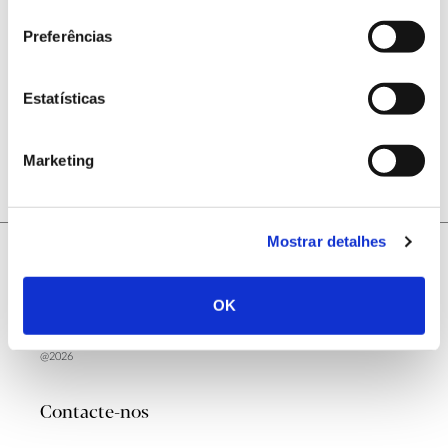
consentimento
Preferências
Estatísticas
ANTERIOR
PRÓXIMO
Marketing
Mostrar detalhes
OK
@2026
Contacte-nos