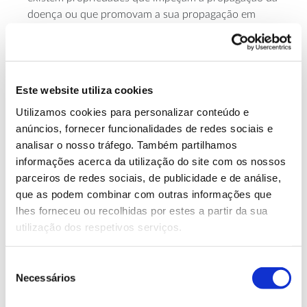
doença ou que promovam a sua propagação em
espécies suscetíveis.
Com o estudo da informação química da parede
celular pretendem-se desenvolver modelos de
Este website utiliza cookies
previsão de suscetibilidade à doença relativamente
às alterações climáticas (usando modelos climáticos)
Utilizamos cookies para personalizar conteúdo e
e trabalhar no melhoramento de espécies, criando
anúncios, fornecer funcionalidades de redes sociais e
pinheiros resistentes à
doença da murchidão
.
analisar o nosso tráfego. Também partilhamos
informações acerca da utilização do site com os nossos
parceiros de redes sociais, de publicidade e de análise,
Objetivos
que as podem combinar com outras informações que
lhes forneceu ou recolhidas por estes a partir da sua
– Descrever as características anatómicas em
utilização dos respetivos serviços.
Pinus
árvores jovens de
spp. tolerantes e intolerantes
ao nemátodo do pinheiro.
Seleção
– Avaliar as características dos anéis interiores da
Necessários
de
madeira e investigar a existência de uma associação
consentimento