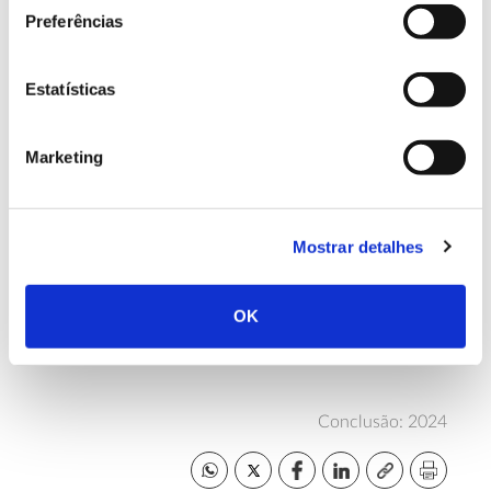
à suscetibilidade à infeção pelo nemátodo do
Preferências
pinheiro.
Estatísticas
Equipa
Faculdade de Ciências da Universidade do Porto,
Marketing
Lourizán
Centro de Investigação Florestal de
(Espanha), Universidade de Gales e Universidade da
Geórgia
Mostrar detalhes
OK
Mais informações sobre o projeto:
https://qfm.uc.pt/projects/pinewallen/
Conclusão: 2024