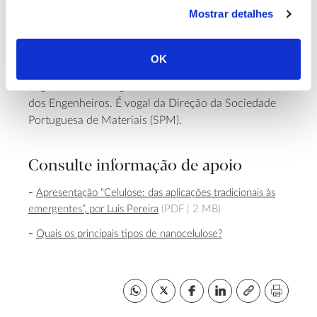
eletroquímicos em substratos de papel e plástico. Foi
Mostrar detalhes
professor na Faculdade de Ciências e Tecnologia da
Universidade Nova de Lisboa (FCT/NOVA) e
atualmente é diretor técnico-científico do laboratório
OK
colaborativo AlmaScience e coordenador do Colégio
Regional Sul de Engenharia de Materiais da Ordem
dos Engenheiros. É vogal da Direção da Sociedade
Portuguesa de Materiais (SPM).
Consulte informação de apoio
Apresentação “Celulose: das aplicações tradicionais às
emergentes”, por Luis Pereira
(PDF |
2 MB)
Quais os principais tipos de nanocelulose?