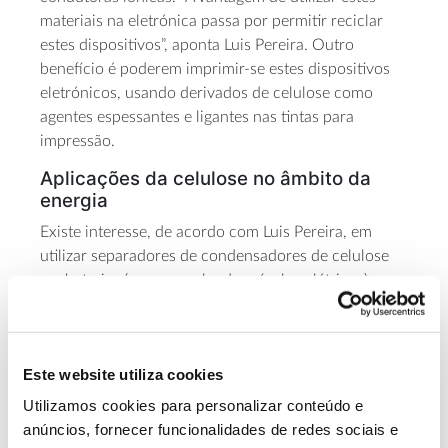
materiais na eletrónica passa por permitir reciclar
estes dispositivos”, aponta Luis Pereira. Outro
benefício é poderem imprimir-se estes dispositivos
eletrónicos, usando derivados de celulose como
agentes espessantes e ligantes nas tintas para
impressão.
Aplicações da celulose no âmbito da
energia
Existe interesse, de acordo com Luis Pereira, em
utilizar separadores de condensadores de celulose
em baterias (por exemplo, de veículos elétricos), em
substituição de matérias-primas críticas. Esses
separadores de condensadores, que permitem que
os dois elétrodos se mantenham separados e não
Este website utiliza cookies
entrem em curto-circuito são, atualmente, feitos com
material de origem fóssil. Como sublinha Luis
Utilizamos cookies para personalizar conteúdo e
Pereira, “a incorporação de materiais de origem
anúncios, fornecer funcionalidades de redes sociais e
natural, biodegradável em baterias é, obviamente,