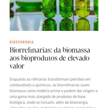
BIOECONOMIA
Biorrefinarias: da biomassa
aos bioprodutos de elevado
valor
Enquanto as refinarias transformam petróleo em
combustíveis e químicos, as biorrefinarias usam
biomassa como matéria-prima e podem dar origem a
uma gama mais alargada de produtos de base
biológica, onde se incluem, além de bioenergia,