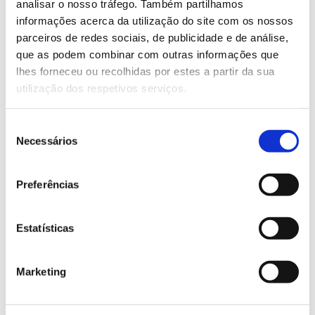
analisar o nosso tráfego. Também partilhamos
algo que tem muito interesse.”
informações acerca da utilização do site com os nossos
parceiros de redes sociais, de publicidade e de análise,
Outra aplicação da celulose no sector da energia,
que as podem combinar com outras informações que
que se encontra ainda em investigação, reside no
lhes forneceu ou recolhidas por estes a partir da sua
potencial das estruturas porosas geradas na
utilização dos respetivos serviços.
formação de papel, as quais podem ser exploradas
para funcionalização, através de um polímero
Seleção
condutor, criando uma estrutura de conversão de
Necessários
de
energia mecânica em energia elétrica.
consentimento
Preferências
Sobre o Formador
Estatísticas
Luis Pereira doutorou-se em Microeletrónica e
Optoeletrónica pela Universidade Nova de Lisboa.
Dedicou-se depois à área do desenvolvimento de
Marketing
materiais nanoestruturados inorgânicos impressos
para dispositivos cromogénicos, eletrónicos e