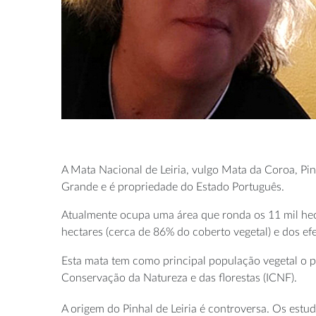
A Mata Nacional de Leiria, vulgo Mata da Coroa, Pin
Grande e é propriedade do Estado Português.
Atualmente ocupa uma área que ronda os 11 mil hec
hectares (cerca de 86% do coberto vegetal) e dos ef
Esta mata tem como principal população vegetal o p
Conservação da Natureza e das florestas (ICNF).
A origem do Pinhal de Leiria é controversa. Os estu