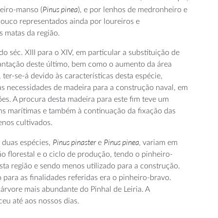
Pinus pinea
heiro-manso (
), e por lenhos de medronheiro e
pouco representados ainda por loureiros e
s matas da região.
do séc. XIII para o XIV, em particular a substituição de
lantação deste último, bem como o aumento da área
 ter-se-á devido às características desta espécie,
s necessidades de madeira para a construção naval, em
ões. A procura desta madeira para este fim teve um
s marítimas e também à continuação da fixação das
nos cultivados.
Pinus pinaster
Pinus pinea,
s duas espécies,
e
variam em
o florestal e o ciclo de produção, tendo o pinheiro-
ta região e sendo menos utilizado para a construção.
para as finalidades referidas era o pinheiro-bravo.
rvore mais abundante do Pinhal de Leiria. A
eu até aos nossos dias.