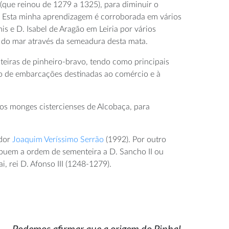
 (que reinou de 1279 a 1325), para diminuir o
o. Esta minha aprendizagem é corroborada em vários
s e D. Isabel de Aragão em Leiria por vários
s do mar através da semeadura desta mata.
teiras de pinheiro-bravo, tendo como principais
ção de embarcações destinadas ao comércio e à
dos monges cistercienses de Alcobaça, para
ador
Joaquim Veríssimo Serrão
(1992). Por outro
buem a ordem de sementeira a D. Sancho II ou
 rei D. Afonso III (1248-1279).
Podemos afirmar que a origem do Pinhal