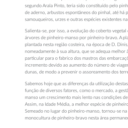
segundo Arala Pinto, teria sido constituído pelo pin
de aderno, arbustos espontâneos do pinhal, até há 
samouqueiros, urzes e outras espécies existentes na
Salienta-se, por isso, a evolução do coberto vegetal 
árvores de pinheiro-manso por pinheiro-bravo. A p
plantada nesta região costeira, na época de D. Dinis,
nomeadamente à sua altura, que se adequa melhor à
particular para o fabrico dos mastros das embarcaç
incremento devido ao aumento do número de viagen
dunas, de modo a prevenir o assoreamento dos terre
Sabemos hoje que as diferenças da utilização desta
função de diversos fatores, como o mercado, a gestã
manso um crescimento mais lento nas condições des
Assim, na Idade Média, a melhor espécie de pinheiro 
Semeado no lugar do pinheiro-manso, tornou-se na á
monocultura de pinheiro-bravo nesta área permanec