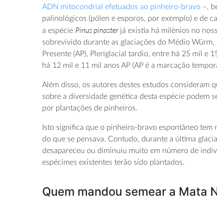
ADN mitocondrial efetuados ao pinheiro-bravo
–, b
palinológicos (pólen e esporos, por exemplo) e de 
Pinus pinaster
a espécie
já existia há milénios no nos
sobrevivido durante as glaciações do Médio Würm, e
Presente (AP), Pleriglacial tardio, entre há 25 mil e 
há 12 mil e 11 mil anos AP (AP é a marcação tempo
Além disso, os autores destes estudos consideram 
sobre a diversidade genética desta espécie podem se
por plantações de pinheiros.
Isto significa que o pinheiro-bravo espontâneo tem
do que se pensava. Contudo, durante a última glacia
desapareceu ou diminuiu muito em número de indivíd
espécimes existentes terão sido plantados.
Quem mandou semear a Mata Na