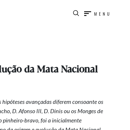
MENU
lução da Mata Nacional
s hipóteses avançadas diferem consoante os
cho, D. Afonso III, D. Dinis ou os Monges de
 o
pinheiro-bravo
, foi a inicialmente
rno da origem e evolução da Mata Nacional