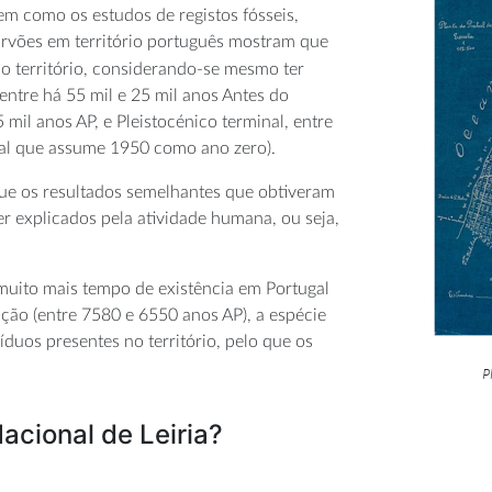
em como os estudos de registos fósseis,
carvões em território português mostram que
so território, considerando-se mesmo ter
ntre há 55 mil e 25 mil anos Antes do
15 mil anos AP, e Pleistocénico terminal, entre
ral que assume 1950 como ano zero).
que os resultados semelhantes que obtiveram
r explicados pela atividade humana, ou seja,
 muito mais tempo de existência em Portugal
ção (entre 7580 e 6550 anos AP), a espécie
uos presentes no território, pelo que os
P
cional de Leiria?