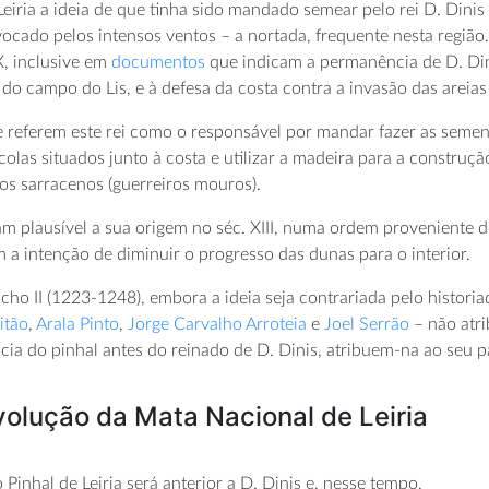
Leiria a ideia de que tinha sido mandado semear pelo rei D. Dinis
vocado pelos intensos ventos – a nortada, frequente nesta regiã
X, inclusive em
documentos
que indicam a permanência de D. Dini
 do campo do Lis, e à defesa da costa contra a invasão das areia
 referem este rei como o responsável por mandar fazer as semen
colas situados junto à costa e utilizar a madeira para a constru
 os sarracenos (guerreiros mouros).
am plausível a sua origem no séc. XIII, numa ordem proveniente 
om a intenção de diminuir o progresso das dunas para o interior.
cho II (1223-1248), embora a ideia seja contrariada pelo histori
itão
,
Arala Pinto
,
Jorge Carvalho Arroteia
e
Joel Serrão
– não atri
 do pinhal antes do reinado de D. Dinis, atribuem-na ao seu pai,
olução da Mata Nacional de Leiria
Pinhal de Leiria será anterior a D. Dinis e, nesse tempo,