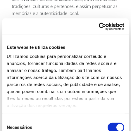
tradições, culturas e pertences, e assim perpetuar as
memórias e a autenticidade local.
Pretende-se ainda promover rotas de interação e
reabilitação de locais e tradição como: a ‘rota dos
moinhos’, com interpretação da moagem; a ‘rota do
breu’, com interpretação do fabrico e aproveitamento
Este website utiliza cookies
dos vestígios existentes; as ‘rotas do tempo’,
Utilizamos cookies para personalizar conteúdo e
adaptadas às culturas existentes e com a cocriação/
anúncios, fornecer funcionalidades de redes sociais e
participação ativa de quem visite a localidade nas
analisar o nosso tráfego. Também partilhamos
experiências promovidas; as ‘rotas ambientais’, com
informações acerca da utilização do site com os nossos
interpretação da fauna e flora locais, entre outras.
parceiros de redes sociais, de publicidade e de análise,
que as podem combinar com outras informações que
Com o desenvolvimento deste Museu queremos,
lhes forneceu ou recolhidas por estes a partir da sua
também, proporcionar aos visitantes (turistas)
utilização dos respetivos serviços.
experiências únicas e autênticas, através de visitas
onde se promove o contacto, a interação e
envolvimento nas diversas atividades apresentadas,
Seleção
Necessários
contribuindo assim para a sua aprendizagem e
de