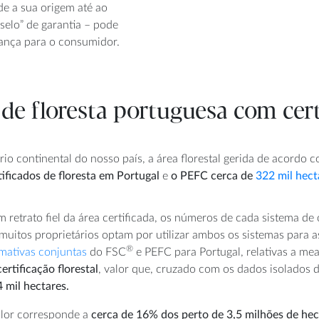
sde a sua origem até ao
“selo” de garantia – pode
iança para o consumidor.
de floresta portuguesa com cert
io continental do nosso país, a área florestal gerida de acordo 
ificados de floresta em Portugal
e
o PEFC cerca de
322 mil hect
m retrato fiel da área certificada, os números de cada sistema d
muitos proprietários optam por utilizar ambos os sistemas para as
®
imativas conjuntas
do FSC
e PEFC para Portugal, relativas a me
ertificação florestal
, valor que, cruzado com os dados isolados 
 mil hectares.
alor corresponde a
cerca de 16% dos perto de 3,5 milhões de hect