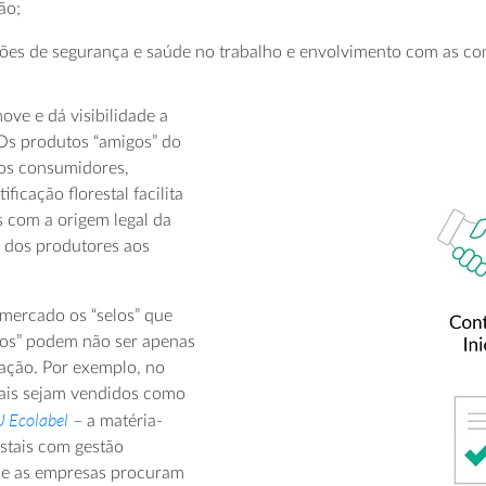
ão;
ões de segurança e saúde no trabalho e envolvimento com as co
move e dá visibilidade a
Os produtos “amigos” do
dos consumidores,
ficação florestal facilita
s com a origem legal da
 dos produtores aos
 mercado os “selos” que
elos” podem não ser apenas
cação. Por exemplo, no
nais sejam vendidos como
 Ecolabel
– a matéria-
estais com gestão
que as empresas procuram