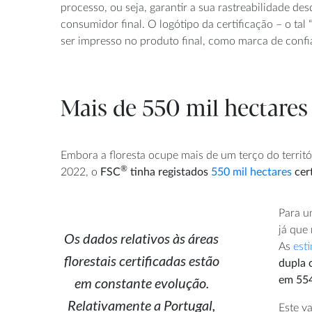
processo, ou seja, garantir a sua rastreabilidade de
consumidor final. O logótipo da certificação – o tal 
ser impresso no produto final, como marca de conf
Mais de 550 mil hectares 
Embora a floresta ocupe mais de um terço do territór
®
2022, o
FSC
tinha registados
550 mil hectares
cert
Para u
já que 
Os dados relativos às áreas
As
est
florestais certificadas estão
dupla c
em constante evolução.
em 554
Relativamente a Portugal,
Este v