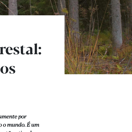
restal:
 os
iamente por
do o mundo. É um