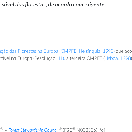
sável das florestas, de acordo com exigentes
teção das Florestas na Europa (CMPFE, Helsínquia, 1993)
que acor
entável na Europa (Resolução
H1),
a terceira CMPFE (
Lisboa, 1998
®
Forest Stewardship Council
®
®
C
–
(FSC
N003336), foi