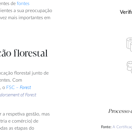
entes de
fontes
lientes a sua preocupação
 vez mais importantes em
ão florestal
icação florestal junto de
tentes. Com
Forest
, o
FSC –
dorsement of Forest
Processo d
ar a respetiva gestão, mas
tria e comércio) de
Fonte:
A Certifica
todas as etapas do