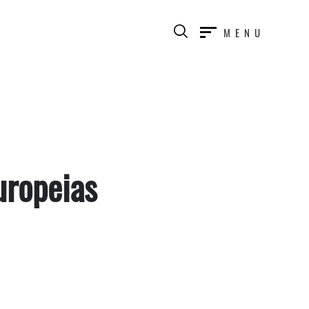
MENU
uropeias