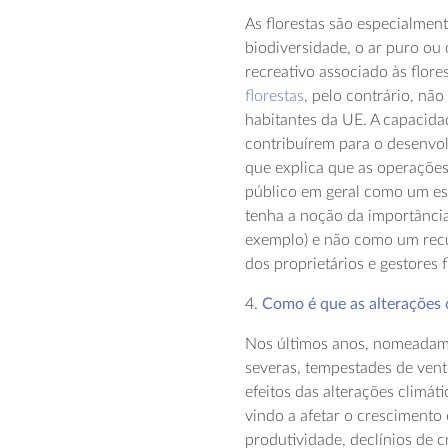
As florestas são especialmen
biodiversidade, o ar puro ou
recreativo associado às flor
florestas
, pelo contrário, nã
habitantes da UE. A capacida
contribuírem para o desenvol
que explica que as operações 
público em geral como um es
tenha a noção da importância
exemplo) e não como um recu
dos proprietários e gestores f
4.
Como é que as alterações c
Nos últimos anos, nomeadame
severas, tempestades de vento
efeitos das alterações climá
vindo a afetar o crescimento 
produtividade, declínios de c