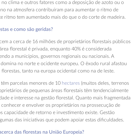
s no clima e outros fatores como a deposição de azoto ou o
no na atmosfera contribuíram para aumentar o ritmo de
ste ritmo tem aumentado mais do que o do corte de madeira.
stas e como são geridas?
cem a cerca de 16 milhões de proprietários florestais públicos
área florestal é privada, enquanto 40% é considerada
endo a municípios, governos regionais ou nacionais. A
a domina no norte e ocidente europeu. O êxodo rural afastou
 florestas, tanto na europa ocidental como na de leste.
 têm parcelas menores de 10
hectares
(muitos deles, terrenos
prietários de pequenas áreas florestais têm tendencialmente
ade e interesse na gestão florestal. Quanto mais fragmentada
 é conhecer e envolver os proprietários na prossecução de
os capacidade de retorno e investimento existe. Gestão
lgumas das iniciativas que podem apoiar estas dificuldades.
cerca das florestas na União Europeia?