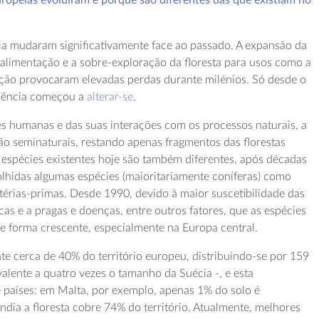
uropeias evoluíram e porque são diferentes das que existiam no
ia mudaram significativamente face ao passado. A expansão da
a alimentação e a sobre-exploração da floresta para usos como a
ação provocaram elevadas perdas durante milénios. Só desde o
ndência começou a
alterar-se
.
s humanas e das suas interações com os processos naturais, a
são seminaturais, restando apenas fragmentos das florestas
s espécies existentes hoje são também diferentes, após décadas
lhidas algumas espécies (maioritariamente coníferas) como
térias-primas. Desde 1990, devido à maior suscetibilidade das
icas e a pragas e doenças, entre outros fatores, que as espécies
de forma crescente, especialmente na Europa central.
te cerca de 40% do território europeu, distribuindo-se por 159
alente a quatro vezes o tamanho da Suécia -, e esta
re países: em Malta, por exemplo, apenas 1% do solo é
ndia a floresta cobre 74% do território. Atualmente, melhores