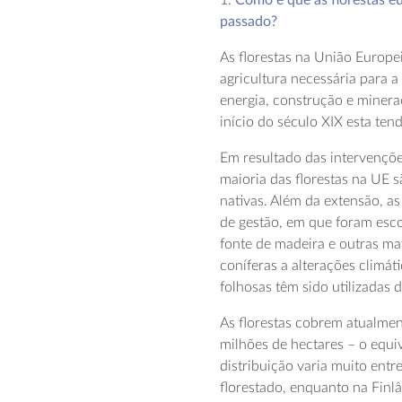
1.
Como é que as florestas e
passado?
As florestas na União Europe
agricultura necessária para 
energia, construção e miner
início do século XIX esta te
Em resultado das intervençõe
maioria das florestas na UE 
nativas. Além da extensão, a
de gestão, em que foram esco
fonte de madeira e outras ma
coníferas a alterações climát
folhosas têm sido utilizadas 
As florestas cobrem atualmen
milhões de hectares – o equiv
distribuição varia muito ent
florestado, enquanto na Finlâ