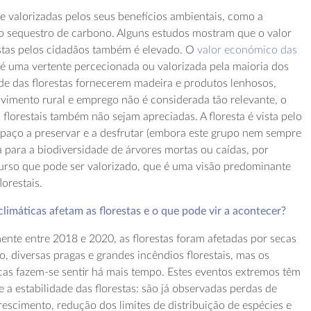
te valorizadas pelos seus benefícios ambientais, como a
 o sequestro de carbono. Alguns estudos mostram que o valor
estas pelos cidadãos também é elevado. O
valor económico das
o é uma vertente percecionada ou valorizada pela maioria dos
de das florestas fornecerem madeira e produtos lenhosos,
vimento rural e emprego não é considerada tão relevante, o
florestais também não sejam apreciadas. A floresta é vista pelo
paço a preservar e a desfrutar (embora este grupo nem sempre
 para a biodiversidade de árvores mortas ou caídas, por
rso que pode ser valorizado, que é uma visão predominante
lorestais.
limáticas afetam as florestas e o que pode vir a acontecer?
nte entre 2018 e 2020, as florestas foram afetadas por secas
, diversas pragas e grandes incêndios florestais, mas os
ticas fazem-se sentir há mais tempo. Estes eventos extremos têm
e a estabilidade das florestas: são já observadas perdas de
rescimento, redução dos limites de distribuição de espécies e