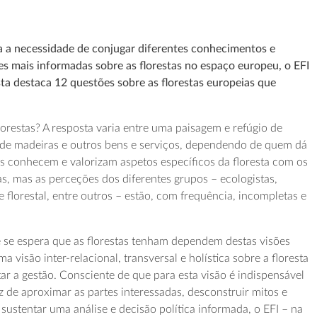
a a necessidade de conjugar diferentes conhecimentos e
es mais informadas sobre as florestas no espaço europeu, o EFI
sta destaca 12 questões sobre as florestas europeias que
restas? A resposta varia entre uma paisagem e refúgio de
 de madeiras e outros bens e serviços, dependendo de quem dá
as conhecem e valorizam aspetos específicos da floresta com os
as, mas as perceções dos diferentes grupos – ecologistas,
se florestal, entre outros – estão, com frequência, incompletas e
e se espera que as florestas tenham dependem destas visões
a visão inter-relacional, transversal e holística sobre a floresta
ntar a gestão. Consciente de que para esta visão é indispensável
z de aproximar as partes interessadas, desconstruir mitos e
sustentar uma análise e decisão política informada, o EFI – na