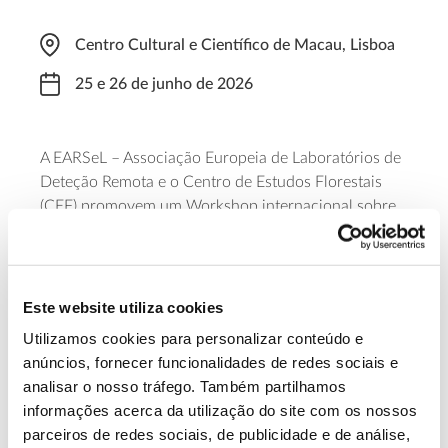
Centro Cultural e Científico de Macau, Lisboa
25 e 26 de junho de 2026
A
EARSeL
– Associação Europeia de Laboratórios de
Deteção Remota
e o
Centro de Estudos Florestais
(CEF)
promovem um
Workshop
internacional
sobre
incêndios rurais
. O
evento
está
integrado nas
comemorações do 50.º
a
niversário
do CEF e
terá
lugar nos dias 25 e 26 de junho, no Centro Cultural e
Científico de Macau, em Lisboa.
Este website utiliza cookies
Utilizamos cookies para personalizar conteúdo e
Saiba mais
anúncios, fornecer funcionalidades de redes sociais e
analisar o nosso tráfego. Também partilhamos
informações acerca da utilização do site com os nossos
13.07.2026
parceiros de redes sociais, de publicidade e de análise,