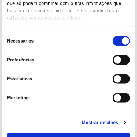
que as podem combinar com outras informações que
Genoma do priolo e de outras espécies em risco:
lhes forneceu ou recolhidas por estes a partir da sua
conhecer para conservar
utilização dos respetivos serviços.
Seleção
Necessários
de
02.07.2026
consentimento
Registar galhas de Trichi em acácia-das-espigas:
Preferências
cidadãos chamados a ajudar
Estatísticas
25.06.2026
Marketing
Natureza e florestas procuram jovens voluntários
no verão 2026
Mostrar detalhes