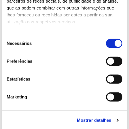
parceiros de redes sociais, de publicidade e de análise,
13.07.2026
que as podem combinar com outras informações que
Genoma do priolo e de outras espécies em risco:
lhes forneceu ou recolhidas por estes a partir da sua
conhecer para conservar
utilização dos respetivos serviços.
Seleção
Necessários
de
02.07.2026
consentimento
Preferências
Registar galhas de Trichi em acácia-das-espigas:
cidadãos chamados a ajudar
Estatísticas
Marketing
25.06.2026
Natureza e florestas procuram jovens voluntários
no verão 2026
Mostrar detalhes