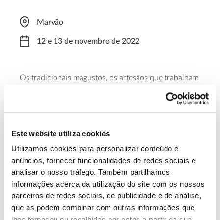
Marvão
12 e 13 de novembro de 2022
Os tradicionais magustos, os artesãos que trabalham
os bordados tradicionais com casca de castanha e a
cestaria em madeira de castanheiro são alguns dos
apelos da Feira da Castanha de Marvão.
Este website utiliza cookies
Saiba mais
Utilizamos cookies para personalizar conteúdo e
anúncios, fornecer funcionalidades de redes sociais e
analisar o nosso tráfego. Também partilhamos
13.07.2026
informações acerca da utilização do site com os nossos
Genoma do priolo e de outras espécies em risco:
parceiros de redes sociais, de publicidade e de análise,
conhecer para conservar
que as podem combinar com outras informações que
lhes forneceu ou recolhidas por estes a partir da sua