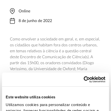
Online
8 de junho de 2022
Como envolver a sociedade em geral, e, em especial,
os cidadãos que habitam fora dos centros urbanos,
em temas relativos à ciência é a questão central
deste Encontro de Comunicação de Ciência(s). A
partir das 15h00, os oradores convidados (Diogo
Veríssimo, da Universidade de Oxford; Maria
Vicente, da Plataforma de Ciência Aberta; e Milene
Matos, do projeto BioLiving e Município de Lousada)
falam sobre formas criativas de promover este
diálogo e os desafios que daqui advêm. O evento
Este website utiliza cookies
conta com a organização da Comunidade de
Comunicadores de Ciência da Faculdade de Ciências
Utilizamos cookies para personalizar conteúdo e
da Universidade de Lisboa. Para participar
anúncios, fornecer funcionalidades de redes sociais e