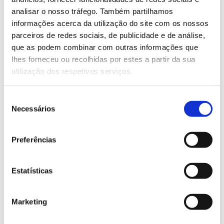
gratuitamente baste inscrever-se,
aqui
.
analisar o nosso tráfego. Também partilhamos
informações acerca da utilização do site com os nossos
parceiros de redes sociais, de publicidade e de análise,
Saiba mais sobre este evento
que as podem combinar com outras informações que
lhes forneceu ou recolhidas por estes a partir da sua
utilização dos respetivos serviços.
13.07.2026
Genoma do priolo e de outras espécies em risco:
Seleção
conhecer para conservar
Necessários
de
consentimento
Preferências
02.07.2026
Estatísticas
Registar galhas de Trichi em acácia-das-espigas:
cidadãos chamados a ajudar
Marketing