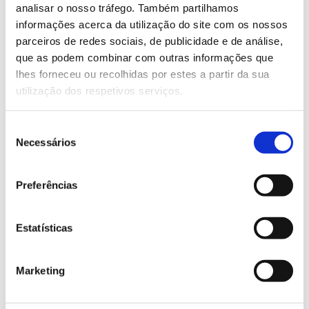
analisar o nosso tráfego. Também partilhamos
informações acerca da utilização do site com os nossos
Saiba mais sobre esta ação
parceiros de redes sociais, de publicidade e de análise,
que as podem combinar com outras informações que
lhes forneceu ou recolhidas por estes a partir da sua
13.07.2026
utilização dos respetivos serviços.
Genoma do priolo e de outras espécies em risco:
conhecer para conservar
Seleção
Necessários
de
consentimento
Preferências
02.07.2026
Registar galhas de Trichi em acácia-das-espigas:
Estatísticas
cidadãos chamados a ajudar
Marketing