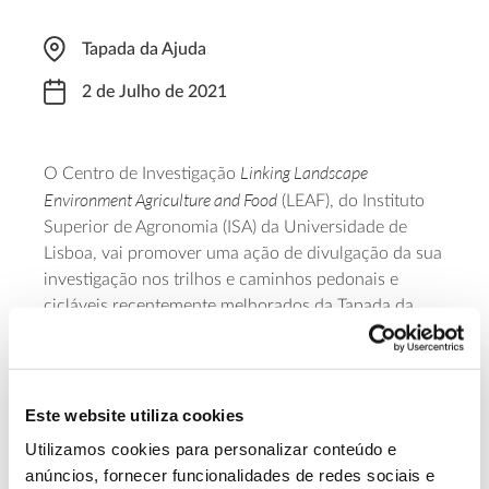
Tapada da Ajuda
2 de Julho de 2021
Linking Landscape
O Centro de Investigação
Environment Agriculture and Food
(LEAF), do Instituto
Superior de Agronomia (ISA) da Universidade de
Lisboa, vai promover uma ação de divulgação da sua
investigação nos trilhos e caminhos pedonais e
cicláveis recentemente melhorados da Tapada da
Ajuda. Com início às 15h00, o circuito irá conduzir
os participantes pelos diferentes locais de
divulgação, permitindo, em simultâneo, usufruir de
um passeio pelos espaços da Tapada, perceber as
Este website utiliza cookies
oportunidades de ensino que o ISA oferece e
Utilizamos cookies para personalizar conteúdo e
conhecer o que se faz num centro de investigação.
anúncios, fornecer funcionalidades de redes sociais e
As inscrições podem ser feitas no
formulário
.