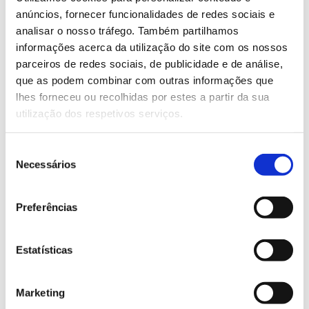
como as preservar.
anúncios, fornecer funcionalidades de redes sociais e
A participação na ação está sujeita a inscrição no
analisar o nosso tráfego. Também partilhamos
link
.
informações acerca da utilização do site com os nossos
parceiros de redes sociais, de publicidade e de análise,
Saiba mais sobre esta iniciativa
que as podem combinar com outras informações que
lhes forneceu ou recolhidas por estes a partir da sua
utilização dos respetivos serviços.
13.07.2026
Seleção
Genoma do priolo e de outras espécies em risco:
Necessários
de
conhecer para conservar
consentimento
Preferências
02.07.2026
Estatísticas
Registar galhas de Trichi em acácia-das-espigas:
cidadãos chamados a ajudar
Marketing