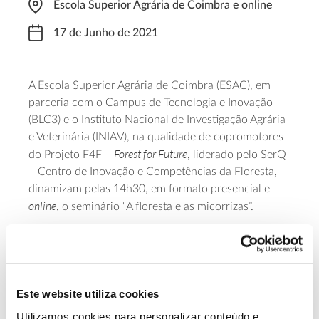
Escola Superior Agrária de Coimbra e online
17 de Junho de 2021
A Escola Superior Agrária de Coimbra (ESAC), em
parceria com o Campus de Tecnologia e Inovação
(BLC3) e o Instituto Nacional de Investigação Agrária
e Veterinária (INIAV), na qualidade de copromotores
Forest for Future
do Projeto F4F –
, liderado pelo SerQ
– Centro de Inovação e Competências da Floresta,
dinamizam pelas 14h30, em formato presencial e
online
, o seminário “A floresta e as micorrizas”.
O evento, que se realiza no âmbito do Projeto Piloto
16 – Valorização de Cogumelos e Fungos e conta
com o apoio do Centro de Ciência Viva da Floresta,
tem por objetivo divulgar as vantagens das
Este website utiliza cookies
micorrizas na floresta, esclarecer a sua relevância e
Utilizamos cookies para personalizar conteúdo e