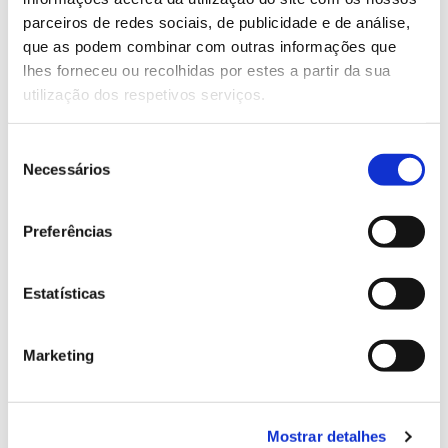
parceiros de redes sociais, de publicidade e de análise,
que as podem combinar com outras informações que
13.07.2026
lhes forneceu ou recolhidas por estes a partir da sua
Genoma do priolo e de outras espécies em risco:
utilização dos respetivos serviços.
conhecer para conservar
Seleção
Necessários
de
consentimento
02.07.2026
Preferências
Registar galhas de Trichi em acácia-das-espigas:
cidadãos chamados a ajudar
Estatísticas
Marketing
25.06.2026
Natureza e florestas procuram jovens voluntários
Mostrar detalhes