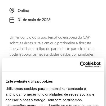
Online
31 de maio de 2023
Um encontro do grupo temático europeu da CAP
sobre as áreas rurais em que predomina a floresta
que vai debater o tipo de parcerias (e parceiros) que
podem apoiar as necessidades destas comunidades
rurais e identificar caminhos que contribuam para
criar florestas multifuncionais, capazes de equilibrar
diferentes funções e benefícios, incluindo, entre
outros, a dinamização do emprego e economia, a
Este website utiliza cookies
mitigação das alterações climáticas, o recreio e a
conservação.
Utilizamos cookies para personalizar conteúdo e
anúncios, fornecer funcionalidades de redes sociais e
analisar o nosso tráfego. Também partilhamos
Saiba mais sobre este encontro
informações acerca da utilização do site com os nossos