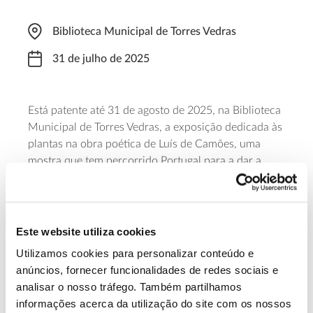
Biblioteca Municipal de Torres Vedras
31 de julho de 2025
Está patente até 31 de agosto de 2025, na Biblioteca
Municipal de Torres Vedras, a exposição dedicada às
plantas na obra poética de Luís de Camões, uma
mostra que tem percorrido Portugal para a dar a
conhecer, através de aguarelas, muitas das espécies
referidas nos poemas e escritos camonianos,
principalmente as plantas medicinais e as
relacionadas com as especiarias asiáticas, da época
Este website utiliza cookies
das Descobertas.
Utilizamos cookies para personalizar conteúdo e
anúncios, fornecer funcionalidades de redes sociais e
Saber mais
analisar o nosso tráfego. Também partilhamos
informações acerca da utilização do site com os nossos