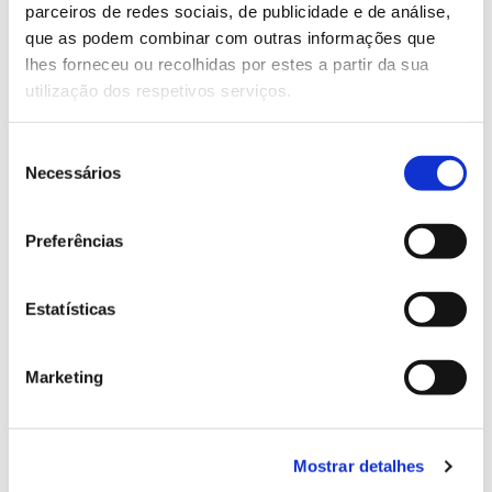
parceiros de redes sociais, de publicidade e de análise,
13.07.2026
que as podem combinar com outras informações que
lhes forneceu ou recolhidas por estes a partir da sua
Genoma do priolo e de outras espécies em risco:
utilização dos respetivos serviços.
conhecer para conservar
Seleção
Necessários
de
consentimento
02.07.2026
Preferências
Registar galhas de Trichi em acácia-das-espigas:
cidadãos chamados a ajudar
Estatísticas
Marketing
25.06.2026
Natureza e florestas procuram jovens voluntários
no verão 2026
Mostrar detalhes