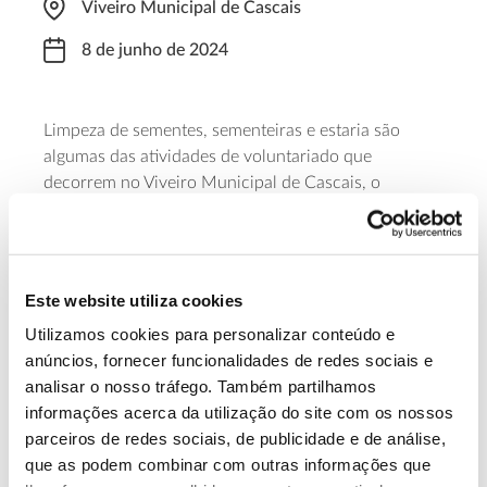
Viveiro Municipal de Cascais
8 de junho de 2024
Limpeza de sementes, sementeiras e estaria são
algumas das atividades de voluntariado que
decorrem no Viveiro Municipal de Cascais, o
berçário das plantas que seguem depois para as
áreas ajardinadas e florestadas do município. É
necessária inscrição prévia.
Este website utiliza cookies
Saiba mais
Utilizamos cookies para personalizar conteúdo e
anúncios, fornecer funcionalidades de redes sociais e
analisar o nosso tráfego. Também partilhamos
13.07.2026
informações acerca da utilização do site com os nossos
Genoma do priolo e de outras espécies em risco:
parceiros de redes sociais, de publicidade e de análise,
conhecer para conservar
que as podem combinar com outras informações que