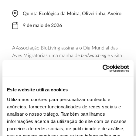
Quinta Ecológica da Moita, Oliveirinha, Aveiro
9 de maio de 2026
A Associação BioLiving assinala o Dia Mundial das
birdwatching
Aves Migratórias uma manhã de
e visita
guiada na Quinta Ecológica da Moita, um espaço
natural às portas de Aveiro. O ponto de encontro
será o Centro Interpretativo da Quinta Ecológica da
Moita, às 8h30.
Este website utiliza cookies
Utilizamos cookies para personalizar conteúdo e
Saiba mais
anúncios, fornecer funcionalidades de redes sociais e
analisar o nosso tráfego. Também partilhamos
informações acerca da utilização do site com os nossos
13.07.2026
parceiros de redes sociais, de publicidade e de análise,
Genoma do priolo e de outras espécies em risco:
que as podem combinar com outras informações que