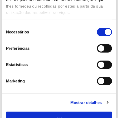
conhecer para conservar
lhes forneceu ou recolhidas por estes a partir da sua
utilização dos respetivos serviços.
Seleção
02.07.2026
Necessários
de
consentimento
Registar galhas de Trichi em acácia-das-espigas:
cidadãos chamados a ajudar
Preferências
Estatísticas
25.06.2026
Marketing
Natureza e florestas procuram jovens voluntários
no verão 2026
Mostrar detalhes