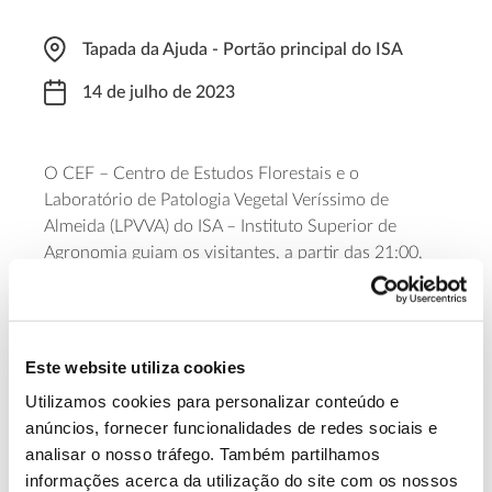
Tapada da Ajuda - Portão principal do ISA
14 de julho de 2023
O CEF – Centro de Estudos Florestais e o
Laboratório de Patologia Vegetal Veríssimo de
Almeida (LPVVA) do ISA – Instituto Superior de
Agronomia guiam os visitantes, a partir das 21:00,
pela Tapada da Ajuda para descobrir os pequenos
seres brilhantes que iluminam a noite nesta floresta
urbana. A atividade dura cerca de uma hora e tem
entrada livre, mas
requer inscrição prévia
.
Este website utiliza cookies
Utilizamos cookies para personalizar conteúdo e
Saiba mais sobre a visita “Brilhos na
anúncios, fornecer funcionalidades de redes sociais e
Floresta”
analisar o nosso tráfego. Também partilhamos
informações acerca da utilização do site com os nossos