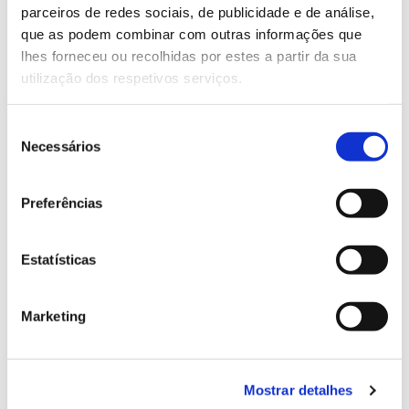
parceiros de redes sociais, de publicidade e de análise,
13.07.2026
que as podem combinar com outras informações que
lhes forneceu ou recolhidas por estes a partir da sua
Genoma do priolo e de outras espécies em risco:
utilização dos respetivos serviços.
conhecer para conservar
Seleção
Necessários
de
consentimento
02.07.2026
Preferências
Registar galhas de Trichi em acácia-das-espigas:
cidadãos chamados a ajudar
Estatísticas
Marketing
25.06.2026
Natureza e florestas procuram jovens voluntários
no verão 2026
Mostrar detalhes