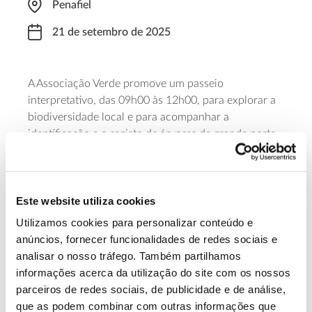
Penafiel
21 de setembro de 2025
A Associação Verde promove um passeio
interpretativo, das 09h00 às 12h00, para explorar a
biodiversidade local e para acompanhar a
identificação e o registo de árvores de grande porte
– as gigantes verdes. Trata-se de um percurso
relativamente curto e com um baixo ou médio grau
de dificuldade.
Este website utiliza cookies
Saber mais
Utilizamos cookies para personalizar conteúdo e
anúncios, fornecer funcionalidades de redes sociais e
analisar o nosso tráfego. Também partilhamos
13.07.2026
informações acerca da utilização do site com os nossos
parceiros de redes sociais, de publicidade e de análise,
Genoma do priolo e de outras espécies em risco:
que as podem combinar com outras informações que