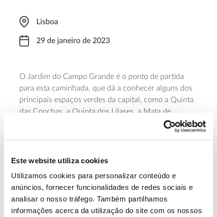
Lisboa
29 de janeiro de 2023
O Jardim do Campo Grande é o ponto de partida
para esta caminhada, que dá a conhecer alguns dos
principais espaços verdes da capital, como a Quinta
das Conchas, a Quinta dos Lilases, a Mata de
Alvalade e o Parque José Gomes Ferreira, entre
outros. O passeio, acompanhado por guia, começa
às 09:20 e prolonga-se por quase cinco horas e 15
quilómetros. A participação tem um valor de 8 euros
Este website utiliza cookies
e implica inscrição prévia.
Utilizamos cookies para personalizar conteúdo e
anúncios, fornecer funcionalidades de redes sociais e
Saiba mais sobre esta caminhada.
analisar o nosso tráfego. Também partilhamos
informações acerca da utilização do site com os nossos