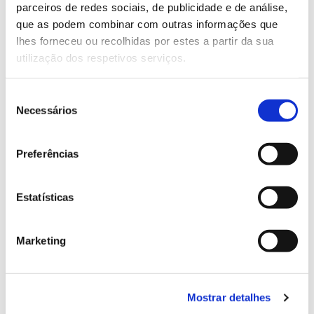
parceiros de redes sociais, de publicidade e de análise,
13.07.2026
que as podem combinar com outras informações que
lhes forneceu ou recolhidas por estes a partir da sua
Genoma do priolo e de outras espécies em risco:
utilização dos respetivos serviços.
conhecer para conservar
Seleção
Necessários
de
consentimento
02.07.2026
Preferências
Registar galhas de Trichi em acácia-das-espigas:
cidadãos chamados a ajudar
Estatísticas
Marketing
25.06.2026
Natureza e florestas procuram jovens voluntários
no verão 2026
Mostrar detalhes