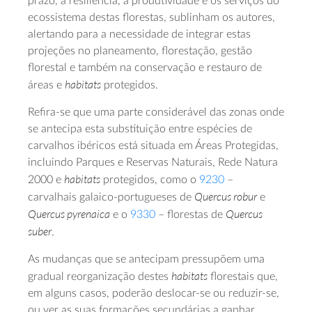
prazo, a resiliência, a produtividade e os serviços do
ecossistema destas florestas, sublinham os autores,
alertando para a necessidade de integrar estas
projeções no planeamento, florestação, gestão
florestal e também na conservação e restauro de
habitats
áreas e
protegidos.
Refira-se que uma parte considerável das zonas onde
se antecipa esta substituição entre espécies de
carvalhos ibéricos está situada em Áreas Protegidas,
incluindo Parques e Reservas Naturais, Rede Natura
habitats
2000 e
protegidos, como o
9230
–
Quercus robur
carvalhais galaico‑portugueses de
e
Quercus pyrenaica
Quercus
e o
9330
– florestas de
suber
.
As mudanças que se antecipam pressupõem uma
habitats
gradual reorganização destes
florestais que,
em alguns casos, poderão deslocar-se ou reduzir-se,
ou ver as suas formações secundárias a ganhar