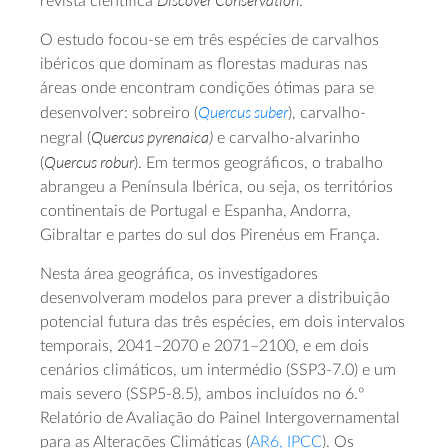
Discover Conservation
revista científica
.
O estudo focou‑se em três espécies de carvalhos
ibéricos que dominam as florestas maduras nas
áreas onde encontram condições ótimas para se
Quercus suber
desenvolver: sobreiro (
), carvalho-
Quercus pyrenaica)
negral (
e carvalho-alvarinho
Quercus robur
(
). Em termos geográficos, o trabalho
abrangeu a Península Ibérica, ou seja, os territórios
continentais de Portugal e Espanha, Andorra,
Gibraltar e partes do sul dos Pirenéus em França.
Nesta área geográfica, os investigadores
desenvolveram modelos para prever a distribuição
potencial futura das três espécies, em dois intervalos
temporais, 2041–2070 e 2071–2100, e em dois
cenários climáticos, um intermédio (SSP3-7.0) e um
mais severo (SSP5-8.5), ambos incluídos no 6.º
Relatório de Avaliação do Painel Intergovernamental
para as Alterações Climáticas (
AR6, IPCC
). Os