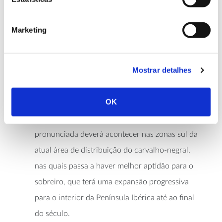
acolher outra:
Sobreiro substitui carvalho-negral
– os modelos
Marketing
sugerem que o carvalho-negral poderá ser
substituído por sobreiro em 19,9% a 47,3% da
Mostrar detalhes
sua área atualmente adequada, com a
percentagem mais elevada a corresponder ao
OK
cenário climático mais severo e ao período
temporal mais longínquo. A troca mais
pronunciada deverá acontecer nas zonas sul da
atual área de distribuição do carvalho-negral,
nas quais passa a haver melhor aptidão para o
sobreiro, que terá uma expansão progressiva
para o interior da Península Ibérica até ao final
do século.