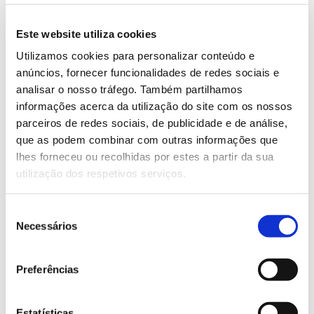
para o interior como para o norte, podendo
atingir os Pirenéus. As áreas que perdem aptidão
Este website utiliza cookies
Utilizamos cookies para personalizar conteúdo e
para o sobreiro são mínimas, entre 0,3% e 1%, e
anúncios, fornecer funcionalidades de redes sociais e
estão confinadas ao sul da Península Ibérica. As
analisar o nosso tráfego. Também partilhamos
áreas de distribuição que ganhará – para norte e
informações acerca da utilização do site com os nossos
parceiros de redes sociais, de publicidade e de análise,
para zonas elevadas – promovem ainda um
que as podem combinar com outras informações que
efeito de substituição.
lhes forneceu ou recolhidas por estes a partir da sua
utilização dos respetivos serviços.
Sobreiros substituem
principalmente carvalho-
Seleção
Necessários
de
negral
consentimento
Preferências
Algumas das áreas onde uma destas espécies perde
adequabilidade climática poderão ter condições para
Estatísticas