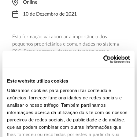
Online
10 de Dezembro de 2021
Esta formação vai abordar a importância dos
pequenos proprietários e comunidades no sistema
FSC. Entre os temas, destaque também para a
abordagem da certificação florestal como ferramenta
nas políticas florestais europeias.
Este website utiliza cookies
Saiba mais sobre esta formação
Utilizamos cookies para personalizar conteúdo e
anúncios, fornecer funcionalidades de redes sociais e
13.07.2026
analisar o nosso tráfego. Também partilhamos
informações acerca da utilização do site com os nossos
Genoma do priolo e de outras espécies em risco:
parceiros de redes sociais, de publicidade e de análise,
conhecer para conservar
que as podem combinar com outras informações que
lhes forneceu ou recolhidas por estes a partir da sua