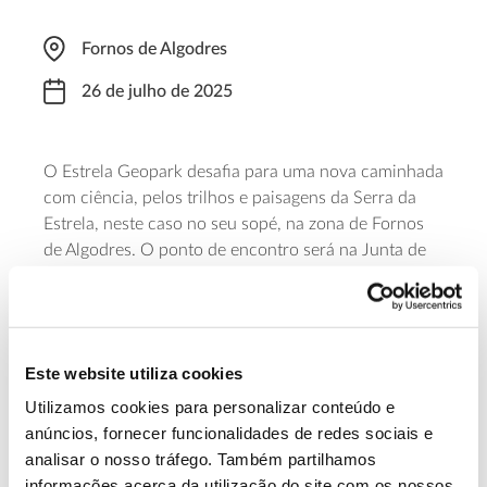
Fornos de Algodres
26 de julho de 2025
O Estrela Geopark desafia para uma nova caminhada
com ciência, pelos trilhos e paisagens da Serra da
Estrela, neste caso no seu sopé, na zona de Fornos
de Algodres. O ponto de encontro será na Junta de
Freguesia de Casal Vasco, antes das 17h00, que é a
hora marcada para a partida, para um percurso
circular de pouco mais de 10 quilómetros, com um
grau de dificuldade moderado, que passa por
Este website utiliza cookies
Ramirão, Ribeira de Quintas da Lageosa, Sepulturas
antropomórficas e Rasa de Infías.
Utilizamos cookies para personalizar conteúdo e
anúncios, fornecer funcionalidades de redes sociais e
analisar o nosso tráfego. Também partilhamos
Saiba mais e inscreva-se
informações acerca da utilização do site com os nossos