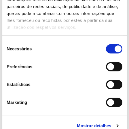
parceiros de redes sociais, de publicidade e de análise,
que as podem combinar com outras informações que
13.07.2026
lhes forneceu ou recolhidas por estes a partir da sua
Genoma do priolo e de outras espécies em risco:
utilização dos respetivos serviços.
conhecer para conservar
Seleção
Necessários
de
consentimento
02.07.2026
Preferências
Registar galhas de Trichi em acácia-das-espigas:
cidadãos chamados a ajudar
Estatísticas
Marketing
25.06.2026
Natureza e florestas procuram jovens voluntários
Mostrar detalhes