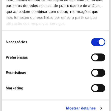
parceiros de redes sociais, de publicidade e de análise,
que as podem combinar com outras informações que
13.07.2026
lhes forneceu ou recolhidas por estes a partir da sua
Genoma do priolo e de outras espécies em risco:
utilização dos respetivos serviços.
conhecer para conservar
Seleção
Necessários
de
consentimento
02.07.2026
Preferências
Registar galhas de Trichi em acácia-das-espigas:
cidadãos chamados a ajudar
Estatísticas
Marketing
25.06.2026
Natureza e florestas procuram jovens voluntários
Mostrar detalhes