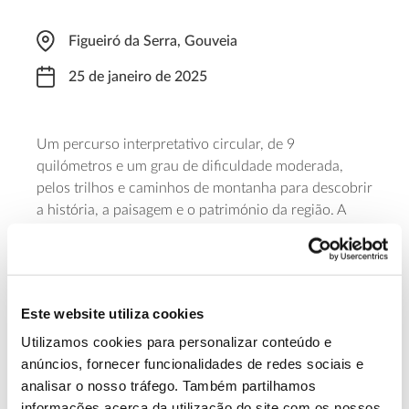
Figueiró da Serra, Gouveia
25 de janeiro de 2025
Um percurso interpretativo circular, de 9
quilómetros e um grau de dificuldade moderada,
pelos trilhos e caminhos de montanha para descobrir
a história, a paisagem e o património da região. A
partida está marcada para as 09:00, na Junta de
Freguesia de Figueiró da Serra, em Gouveia. A
iniciativa é do Estrela Geopark, é necessária
inscrição prévia e a participação tem um valor de 10
Este website utiliza cookies
euros, que inclui seguro e lanche no final da
caminhada.
Utilizamos cookies para personalizar conteúdo e
anúncios, fornecer funcionalidades de redes sociais e
analisar o nosso tráfego. Também partilhamos
Saber mais
informações acerca da utilização do site com os nossos