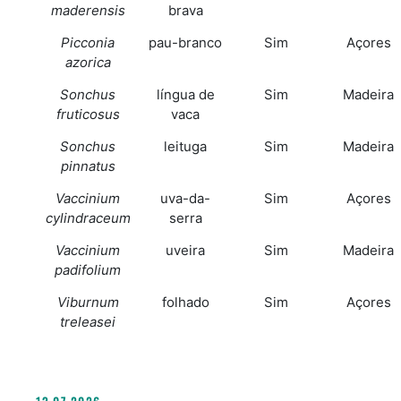
maderensis
brava
Picconia
pau-branco
Sim
Açores
azorica
Sonchus
língua de
Sim
Madeira
fruticosus
vaca
Sonchus
leituga
Sim
Madeira
pinnatus
Vaccinium
uva-da-
Sim
Açores
cylindraceum
serra
Vaccinium
uveira
Sim
Madeira
padifolium
Viburnum
folhado
Sim
Açores
treleasei