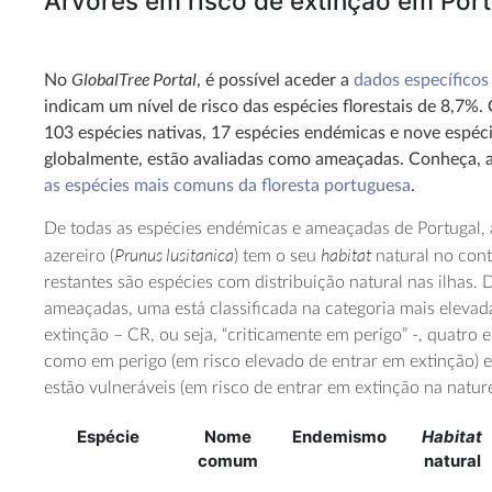
Árvores em risco de extinção em Port
GlobalTree Portal
No
, é possível aceder a
dados específicos
indicam um nível de risco das espécies florestais de 8,7%.
103 espécies nativas, 17 espécies endémicas e nove espéci
globalmente, estão avaliadas como ameaçadas. Conheça, a
as espécies mais comuns da floresta portuguesa
.
De todas as espécies endémicas e ameaçadas de Portugal,
Prunus lusitanica
habitat
azereiro (
) tem o seu
natural no cont
restantes são espécies com distribuição natural nas ilhas.
ameaçadas, uma está classificada na categoria mais eleva
extinção – CR, ou seja, “criticamente em perigo” -, quatro e
como em perigo (em risco elevado de entrar em extinção) e
estão vulneráveis (em risco de entrar em extinção na nature
Espécie
Nome
Endemismo
Habitat
comum
natural