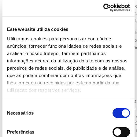
6.
Melhorar a recolha de dados nos Inventários Florestais 
monitorização florestal, à escala nacional, usando a infor
para reduzir a desflorestação em áreas de elevada diversid
Este website utiliza cookies
7.
Aumentar o financiamento disponível – público e privad
Utilizamos cookies para personalizar conteúdo e
proteção de espécies ameaçadas, garantindo que este poss
anúncios, fornecer funcionalidades de redes sociais e
diretamente a espécies e locais que têm maiores necessida
analisar o nosso tráfego. Também partilhamos
conservação.
informações acerca da utilização do site com os nossos
parceiros de redes sociais, de publicidade e de análise,
que as podem combinar com outras informações que
Proteger a diversidade de espécies
lhes forneceu ou recolhidas por estes a partir da sua
utilização dos respetivos serviços.
Diminuir o risco sobre as espécies de árvores mais ameaça
Seleção
fundamental para preservar a diversidade de espécies exist
Necessários
de
O relatório realça que as regiões dos trópicos apresentam 
consentimento
diversidade de espécies, com destaque para a América do 
Central – “casa” de 40,4% de todas as espécies do mundo. 
Preferências