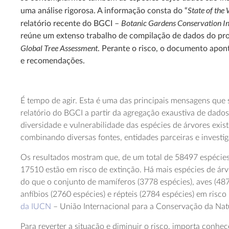
State of the 
uma análise rigorosa. A informação consta do “
Botanic Gardens Conservation In
relatório recente do BGCI –
reúne um extenso trabalho de compilação de dados do pr
Global Tree Assessment
. Perante o risco, o documento apo
e recomendações.
É tempo de agir. Esta é uma das principais mensagens que 
relatório do BGCI a partir da agregação exaustiva de dado
diversidade e vulnerabilidade das espécies de árvores exi
combinando diversas fontes, entidades parceiras e investi
Os resultados mostram que, de um total de 58497 espécies
17510 estão em risco de extinção. Há mais espécies de á
do que o conjunto de mamíferos (3778 espécies), aves (487
anfíbios (2760 espécies) e répteis (2784 espécies) em risco
da IUCN
– União Internacional para a Conservação da Nat
Para reverter a situação e diminuir o risco, importa conhec