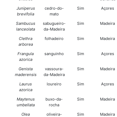
Juniperus
cedro-do-
Sim
Açores
brevifolia
mato
Sambucus
sabugueiro-
Sim
Madeira
lanceolata
da-Madeira
Clethra
folhadeiro
Sim
Madeira
arborea
Frangula
sanguinho
Sim
Açores
azorica
Genista
vassoura-
Sim
Madeira
maderensis
da-Madeira
Laurus
loureiro
Sim
Açores
azorica
Maytenus
buxo-da-
Sim
Madeira
umbellata
rocha
Olea
oliveira-
Sim
Madeira