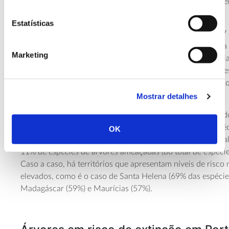
América do Norte e a Oceânia são as duas regiões com m
espécies.
Estatísticas
Por país, o Brasil sobressai com a maior diversidade (8847
árvores), seguido da Colômbia (5868 espécies) e Indonésia 
Marketing
No lote dos países com maior diversidade, a Nova Zelândi
Nova Caledónia são os países com a maior proporção de e
endémicas, com mais de 90% de espécies únicas (ou seja, 
encontram em mais nenhum local do mundo).
Mostrar detalhes
Cruzando diversidade e risco de extinção, os dados reunido
demonstram que os países com maior diversidade de espé
OK
um número maior de espécies ameaçadas. Na média global
11% de espécies de árvores ameaçadas (do total de espécies
Caso a caso, há territórios que apresentam níveis de risco
elevados, como é o caso de Santa Helena (69% das espéci
Madagáscar (59%) e Maurícias (57%).