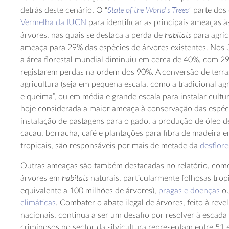
State of the World’s Trees”
detrás deste cenário. O “
parte dos
Vermelha da IUCN
para identificar as principais ameaças à
habitats
árvores, nas quais se destaca a perda de
para agric
ameaça para 29% das espécies de árvores existentes. Nos 
a área florestal mundial diminuiu em cerca de 40%, com 29
registarem perdas na ordem dos 90%. A conversão de terras
agricultura (seja em pequena escala, como a tradicional agr
e queima”, ou em média e grande escala para instalar cultu
hoje considerada a maior ameaça à conservação das espéci
instalação de pastagens para o gado, a produção de óleo de
cacau, borracha, café e plantações para fibra de madeira e
tropicais, são responsáveis por mais de metade da
desflor
Outras ameaças são também destacadas no relatório, como
habitats
árvores em
naturais, particularmente folhosas tropi
equivalente a 100 milhões de árvores),
pragas e doenças
o
climáticas
. Combater o abate ilegal de árvores, feito à revel
nacionais, continua a ser um desafio por resolver à escada 
criminosos no sector da silvicultura representam entre 51 