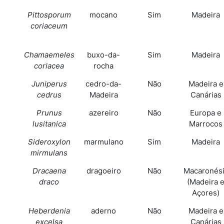
Pittosporum
mocano
Sim
Madeira
coriaceum
Chamaemeles
buxo-da-
Sim
Madeira
coriacea
rocha
Juniperus
cedro-da-
Não
Madeira e
cedrus
Madeira
Canárias
Prunus
azereiro
Não
Europa e
lusitanica
Marrocos
Sideroxylon
marmulano
Sim
Madeira
mirmulans
Dracaena
dragoeiro
Não
Macaronés
draco
(Madeira 
Açores)
Heberdenia
aderno
Não
Madeira e
excelsa
Canárias